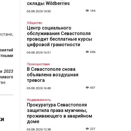
склады Wildberries
146
06.08.2026 16:50
Общество
Центр социального
обслуживания Севастополя
стане,
проводит бесплатные курсы
цифровой грамотности
риятий
466
06.08.2026 14:51
лотными
Происшествия
В Севастополе снова
ря 2023
объявлена воздушная
чивого
тревога
тве.
637
06.08.2026 14:48
Недвижимость
Прокуратура Севастополя
защитила права мужчины,
проживающего в аварийном
ки
доме
227
06.08.2026 12:38