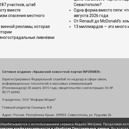
187 участков, штаб
Севастополю?
оту вместе
Одна форма вместо пяти: чт
изм спасения местного
августа 2026 года
От Renault до McDonald's: к
 винной рекламы, которая
13 миллиардов — это много 
итории
 многострадальные ливнёвки
Сетевое издание «Крымский новостной портал INFORMER»
Зарегистрировано Федеральной службой по надзору в сфере связи,
информационных технологий и массовых коммуникаций
(Роскомнадзор) 05 марта 2015 года, свидетельство о регистрации Эл №
ФС77-60943.
Учредитель: ООО "Информ Медиа"
Главный редактор Синицын А.В.
Адрес: Россия. Республика Крым. 299053. Севастополь, ул. Руднева 26.
Настоящий ресурс может содержать материалы 18+
е обрабатываются с использованием сервиса Яндекс.Метрика. Продолжая испо
олитике конфиденциальности и обработки Персональных данных
. Вы всегда