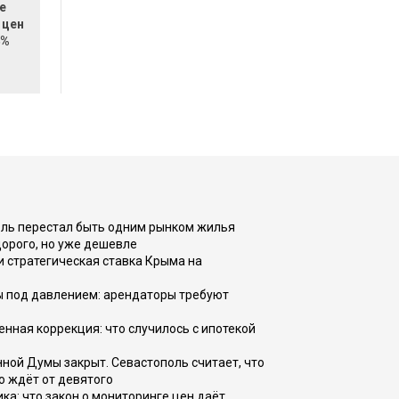
е
 цен
4%
оль перестал быть одним рынком жилья
дорого, но уже дешевле
и стратегическая ставка Крыма на
ы под давлением: арендаторы требуют
енная коррекция: что случилось с ипотекой
ной Думы закрыт. Севастополь считает, что
о ждёт от девятого
ка: что закон о мониторинге цен даёт