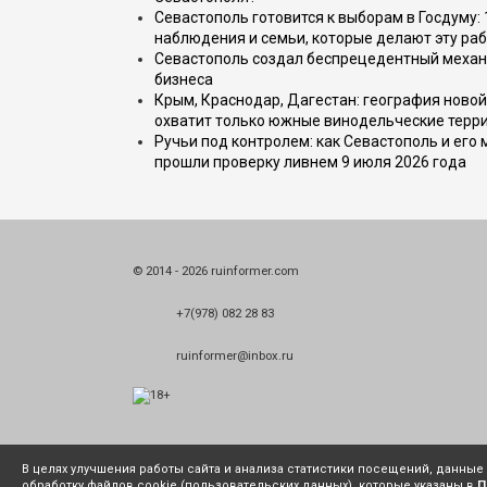
Севастополь готовится к выборам в Госдуму: 
наблюдения и семьи, которые делают эту раб
Севастополь создал беспрецедентный механ
бизнеса
Крым, Краснодар, Дагестан: география новой
охватит только южные винодельческие терр
Ручьи под контролем: как Севастополь и его
прошли проверку ливнем 9 июля 2026 года
© 2014 - 2026 ruinformer.com
+7(978) 082 28 83
ruinformer@inbox.ru
В целях улучшения работы сайта и анализа статистики посещений, данны
обработку файлов cookie (пользовательских данных), которые указаны в
П