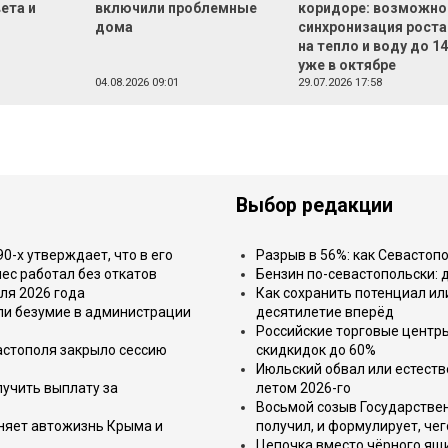
ета и
включили проблемные
коридоре: возможно
дома
синхронизация роста
на тепло и воду до 1
уже в октябре
04.08.2026 09:01
29.07.2026 17:58
Выбор редакции
-х утверждает, что в его
Разрыв в 56%: как Севастоп
ес работал без откатов
Бензин по-севастопольски: 
ля 2026 года
Как сохранить потенциал ил
или безумие в администрации
десятилетие вперёд
Российские торговые центр
астополя закрыло сессию
скидкидок до 60%
Июльский обвал или естеств
лучить выплату за
летом 2026-го
Восьмой созыв Государствен
еняет автожизнь Крыма и
получил, и формулирует, чег
Цепочка вместо чёрного ящи