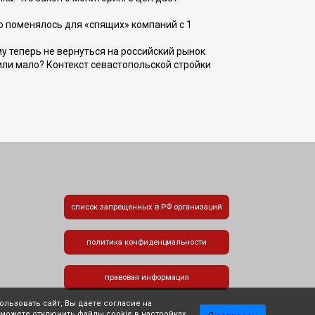
о поменялось для «спящих» компаний с 1
ому теперь не вернуться на российский рынок
или мало? Контекст севастопольской стройки
список запрещенных в РФ организаций
политика конфиденциальности
правовая информация
льзовать сайт, Вы даете согласие на
 можете отключить файлы cookie в настройках