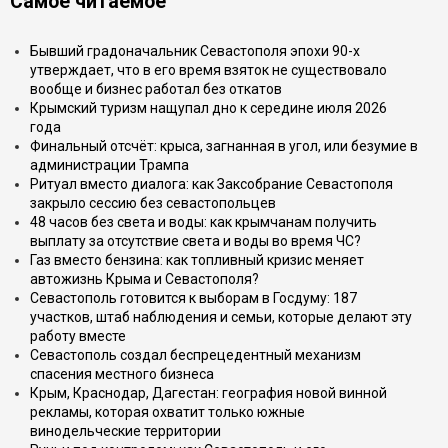
Самое читаемое
Бывший градоначальник Севастополя эпохи 90-х
утверждает, что в его время взяток не существовало
вообще и бизнес работал без откатов
Крымский туризм нащупал дно к середине июля 2026
года
Финальный отсчёт: крыса, загнанная в угол, или безумие в
администрации Трампа
Ритуал вместо диалога: как Заксобрание Севастополя
закрыло сессию без севастопольцев
48 часов без света и воды: как крымчанам получить
выплату за отсутствие света и воды во время ЧС?
Газ вместо бензина: как топливный кризис меняет
автожизнь Крыма и Севастополя?
Севастополь готовится к выборам в Госдуму: 187
участков, штаб наблюдения и семьи, которые делают эту
работу вместе
Севастополь создал беспрецедентный механизм
спасения местного бизнеса
Крым, Краснодар, Дагестан: география новой винной
рекламы, которая охватит только южные
винодельческие территории