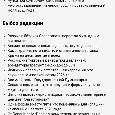
Ручьи под контролем: как Севастополь и его
многострадальные ливнёвки прошли проверку ливнем 9
июля 2026 года
Выбор редакции
Разрыв в 56%: как Севастополь перестал быть одним
рынком жилья
Бензин по-севастопольски: дорого, но уже дешевле
Как сохранить потенциал или стратегическая ставка
Крыма на десятилетие вперёд
Российские торговые центры под давлением:
арендаторы требуют скидкидок до 60%
Июльский обвал или естественная коррекция: что
случилось с ипотекой летом 2026-го
Восьмой созыв Государственной Думы закрыт.
Севастополь считает, что получил, и формулирует, чего
ждёт от девятого
Цепочка вместо чёрного ящика: что закон о мониторинге
цен даёт Севастополю?
Одна форма вместо пяти: что поменялось для «спящих»
компаний с 1 августа 2026 года
От Renault до McDonald's: кому теперь не вернуться на