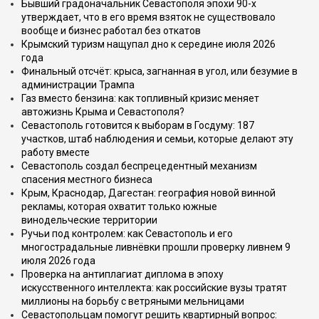
Бывший градоначальник Севастополя эпохи 90-х
утверждает, что в его время взяток не существовало
вообще и бизнес работал без откатов
Крымский туризм нащупал дно к середине июля 2026
года
Финальный отсчёт: крыса, загнанная в угол, или безумие в
администрации Трампа
Газ вместо бензина: как топливный кризис меняет
автожизнь Крыма и Севастополя?
Севастополь готовится к выборам в Госдуму: 187
участков, штаб наблюдения и семьи, которые делают эту
работу вместе
Севастополь создал беспрецедентный механизм
спасения местного бизнеса
Крым, Краснодар, Дагестан: география новой винной
рекламы, которая охватит только южные
винодельческие территории
Ручьи под контролем: как Севастополь и его
многострадальные ливнёвки прошли проверку ливнем 9
июля 2026 года
Проверка на антиплагиат диплома в эпоху
искусственного интеллекта: как российские вузы тратят
миллионы на борьбу с ветряными мельницами
Севастопольцам помогут решить квартирный вопрос: