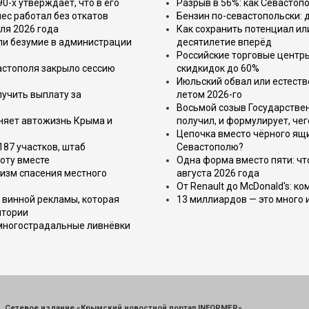
-х утверждает, что в его
Разрыв в 56%: как Севастоп
ес работал без откатов
Бензин по-севастопольски: 
ля 2026 года
Как сохранить потенциал ил
или безумие в администрации
десятилетие вперёд
Российские торговые центр
астополя закрыло сессию
скидкидок до 60%
Июльский обвал или естеств
лучить выплату за
летом 2026-го
Восьмой созыв Государствен
еняет автожизнь Крыма и
получил, и формулирует, чег
Цепочка вместо чёрного ящи
187 участков, штаб
Севастополю?
оту вместе
Одна форма вместо пяти: чт
изм спасения местного
августа 2026 года
От Renault до McDonald's: к
 винной рекламы, которая
13 миллиардов — это много 
итории
 многострадальные ливнёвки
Сетевое издание «Крымский новостной портал INFORMER»