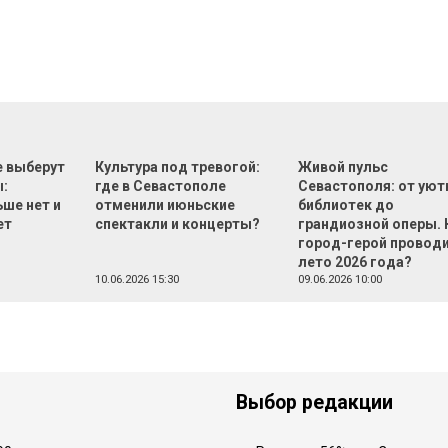
е выберут
Культура под тревогой:
Живой пульс
:
где в Севастополе
Севастополя: от ую
ше нет и
отменили июньские
библиотек до
ет
спектакли и концерты?
грандиозной оперы. 
город-герой провод
лето 2026 года?
10.06.2026 15:30
09.06.2026 10:00
Выбор редакции