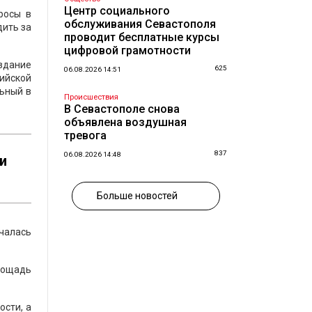
Центр социального
росы в
обслуживания Севастополя
дить за
проводит бесплатные курсы
цифровой грамотности
здание
625
06.08.2026 14:51
ийской
льный в
Происшествия
В Севастополе снова
объявлена воздушная
тревога
837
06.08.2026 14:48
и
Больше новостей
ачалась
лощадь
ости, а