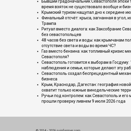
Бывший градоначальник Севастополя эпохи 90
время взяток не существовало вообще и бизн
Крымский туризм нащупал дно к середине ию
Финальный отсчёт: крыса, загнанная в угол, 
Трампа
Ритуал вместо диалога: как Заксобрание Сев
без севастопольцев
48 часов без света и воды: как крымчанам по
отсутствие света и воды во время ЧС?
Газ вместо бензина: как топливный кризис м
Севастополя?
Севастополь готовится к выборам в Госдуму: 
наблюдения и семьи, которые делают эту раб
Севастополь создал беспрецедентный механ
бизнеса
Крым, Краснодар, Дагестан: география новой
охватит только южные винодельческие терр
Ручьи под контролем: как Севастополь и его
прошли проверку ливнем 9 июля 2026 года
© 2014 - 2026 ruinformer.com