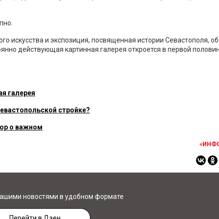
пно.
ого искусства и экспозиция, посвященная истории Севастополя, 
тоянно действующая картинная галерея откроется в первой полови
ая галерея
 севастопольской стройке?
вор о важном
«ИНФ
нашими новостями в удобном формате
Перейти в Дзен