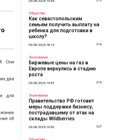
272
06.08.2026 19:46
Общество
Как севастопольским
семьям получить выплату на
го
ребенка для подготовки в
школу?
314
06.08.2026 18:13
Экономика
4. Они
Биржевые цены на газ в
Европе вернулись в стадию
роста
них два
315
06.08.2026 16:55
ие для
Экономика
Правительство РФ готовит
меры поддержки бизнесу,
пострадавшему от атак на
ржание
склады Wildberries
ение об
327
06.08.2026 16:50
Общество