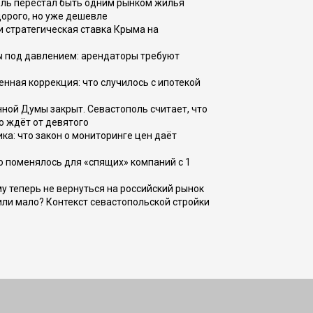
оль перестал быть одним рынком жилья
дорого, но уже дешевле
и стратегическая ставка Крыма на
ы под давлением: арендаторы требуют
енная коррекция: что случилось с ипотекой
ной Думы закрыт. Севастополь считает, что
о ждёт от девятого
ка: что закон о мониторинге цен даёт
о поменялось для «спящих» компаний с 1
ому теперь не вернуться на российский рынок
или мало? Контекст севастопольской стройки