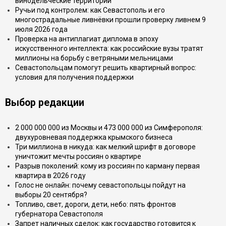
винодельческие территории
Ручьи под контролем: как Севастополь и его
многострадальные ливнёвки прошли проверку ливнем 9
июля 2026 года
Проверка на антиплагиат диплома в эпоху
искусственного интеллекта: как российские вузы тратят
миллионы на борьбу с ветряными мельницами
Севастопольцам помогут решить квартирный вопрос:
условия для получения поддержки
Выбор редакции
2 000 000 000 из Москвы и 473 000 000 из Симферополя:
двухуровневая поддержка крымского бизнеса
Три миллиона в никуда: как мелкий шрифт в договоре
уничтожит мечты россиян о квартире
Разрыв поколений: кому из россиян по карману первая
квартира в 2026 году
Голос не онлайн: почему севастопольцы пойдут на
выборы 20 сентября?
Топливо, свет, дороги, дети, небо: пять фронтов
губернатора Севастополя
Запрет наличных сделок: как государство готовится к