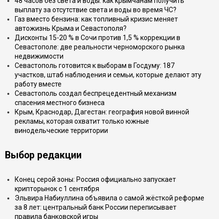
48 часов без света и воды: как крымчанам получить
выплату за отсутствие света и воды во время ЧС?
Газ вместо бензина: как топливный кризис меняет
автожизнь Крыма и Севастополя?
Дисконты 15-20 % в Сочи против 1,5 % коррекции в
Севастополе: две реальности черноморского рынка
недвижимости
Севастополь готовится к выборам в Госдуму: 187
участков, штаб наблюдения и семьи, которые делают эту
работу вместе
Севастополь создал беспрецедентный механизм
спасения местного бизнеса
Крым, Краснодар, Дагестан: география новой винной
рекламы, которая охватит только южные
винодельческие территории
Выбор редакции
Конец серой зоны: Россия официально запускает
крипторынок с 1 сентября
Эльвира Набиуллина объявила о самой жёсткой реформе
за 8 лет: центральный банк России переписывает
правила банковской игры