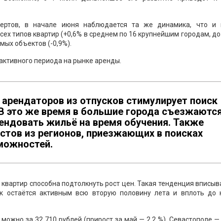
ртов, в начале июня наблюдается та же динамика, что и 
ех типов квартир (+0,6% в среднем по 16 крупнейшим городам, до
мых объектов (-0,9%).
активного периода на рынке аренды.
 арендаторов из отпусков стимулирует поиск
В это же время в большие города съезжаютс
ендовать жильё на время обучения. Также
стов из регионов, приезжающих в поисках
зможностей.
квартир способна подтолкнуть рост цен. Такая тенденция вписыв
к остаётся активным всю вторую половину лета и вплоть до 
ожно за 32 710 рублей (прирост за май — 2,2 %), Севастополе —