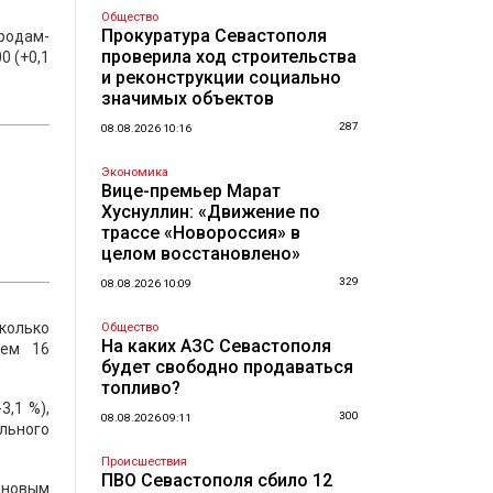
Общество
Прокуратура Севастополя
ородам-
проверила ход строительства
0 (+0,1
и реконструкции социально
значимых объектов
287
08.08.2026 10:16
Экономика
Вице-премьер Марат
Хуснуллин: «Движение по
трассе «Новороссия» в
целом восстановлено»
329
08.08.2026 10:09
сколько
Общество
На каких АЗС Севастополя
сем 16
будет свободно продаваться
топливо?
3,1 %),
300
08.08.2026 09:11
ельного
Происшествия
ПВО Севастополя сбило 12
 новым