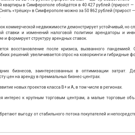
й квартиры в Симферополе обойдётся в 40 427 рублей (прирост — 2
. Снять «трёшку» в Симферополе можно за 50 862 рублей (прирост — 
.
нок коммерческой недвижимости демонстрирует устойчивый, но 
ой ставки и изменений налоговой политики арендаторы и инв
е и формирует структуру арендных ставок.
тся восстановление после кризиса, вызванного пандемией. 
бких решений: увеличивается спрос на коворкинги и гибридные 
них бизнесов, заинтересованных в оптимизации затрат. Д
ту цен на аренду в премиальных бизнес-центрах.
итие новых проектов класса B+ и A, в том числе в регионах.
я интерес к крупным торговым центрам, а малые торговые объ
бретают выгоду от стабильного потока покупателей и непосредс