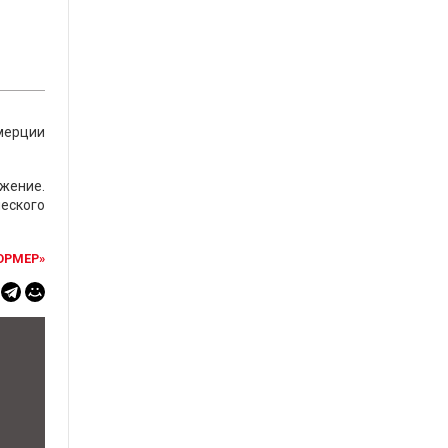
ммерции
ожение.
ческого
ОРМЕР»