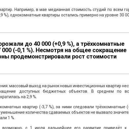
вартир. Например, в мае медианная стоимость студий по всем г
,9 %), однокомнатные квартиры остались примерно на уровне 30 00
ожали до 40 000 (+0,9 %), а трёхкомнатные
 000 (-0,1 %). Несмотря на общее сокращение
йоны продемонстрировали рост стоимости
ния: массовый выход на рынок новых инвестиционных квартир не
кращение доступных бюджетных объектов. В среднем по в
ратилась на 2,9 %.
мнатных квартир (-3,7 %), за ними следовали трёхкомнатные (-
ако уменьшение количества сдаваемых объектов не вызвало значит
али 1 %.
, возможно, с 1 июля дальнейшее его развитие приведёт к