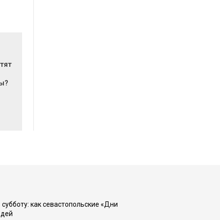
атят
мы?
 субботу: как севастопольские «Дни
юдей