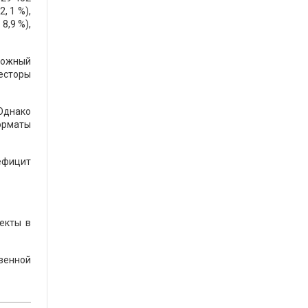
, 1 %),
8,9 %),
сложный
есторы
Однако
форматы
ефицит
екты в
твенной