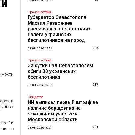
ии
08.08.2026 19:44
Происшествия
Губернатор Севастополя
Михаил Развожаев
рассказал о последствиях
налёта украинских
беспилотников на город
215
08.08.2026 15:26
Происшествия
За сутки над Севастополем
сбили 33 украинских
имости
беспилотника
237
08.08.2026 12:51
Общество
торов и
ИИ выписал первый штраф за
рупных
наличие борщевика на
земельном участке в
Московской области
 по 16
281
08.08.2026 10:21
ению с