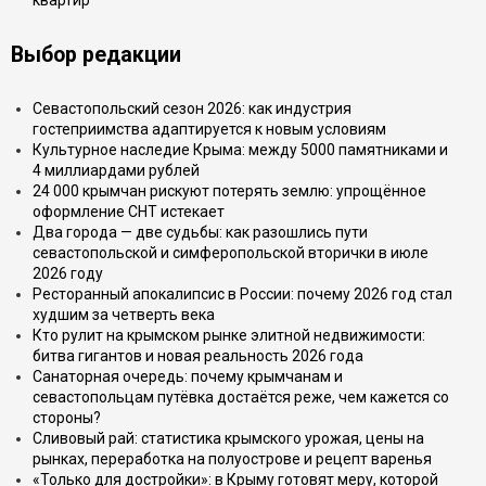
квартир
Выбор редакции
Севастопольский сезон 2026: как индустрия
гостеприимства адаптируется к новым условиям
Культурное наследие Крыма: между 5000 памятниками и
4 миллиардами рублей
24 000 крымчан рискуют потерять землю: упрощённое
оформление СНТ истекает
Два города — две судьбы: как разошлись пути
севастопольской и симферопольской вторички в июле
2026 году
Ресторанный апокалипсис в России: почему 2026 год стал
худшим за четверть века
Кто рулит на крымском рынке элитной недвижимости:
битва гигантов и новая реальность 2026 года
Санаторная очередь: почему крымчанам и
севастопольцам путёвка достаётся реже, чем кажется со
стороны?
Сливовый рай: статистика крымского урожая, цены на
рынках, переработка на полуострове и рецепт варенья
«Только для достройки»: в Крыму готовят меру, которой