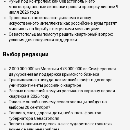
Ручьи под контролем: как Севастополь и его
многострадальные ливнёвки прошли проверку ливнем 9
июля 2026 года
Проверка на антиплагиат диплома в эпоху
искусственного интеллекта: как российские вузы тратят
миллионы на борьбу с ветряными мельницами
Севастопольцам помогут решить квартирный вопрос:
условия для получения поддержки
Выбор редакции
2 000 000 000 из Москвы и 473 000 000 из Симферополя:
двухуровневая поддержка крымского бизнеса
Три миллиона в никуда: как мелкий шрифт в договоре
уничтожит мечты россиян о квартире
Разрыв поколений: кому из россиян по карману первая
квартира в 2026 году
Голос не онлайн: почему севастопольцы пойдут на
выборы 20 сентября?
Топливо, свет, дороги, дети, небо: пять фронтов
губернатора Севастополя
Запрет наличных сделок: как государство готовится к
войне с наличным рублём