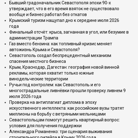
Бывший градоначальник Севастополя эпохи 90-х
утверждает, что в его время взяток не существовало
вообще и бизнес работал без откатов
Крымский туризм нащупал дно к середине июля 2026
года
Финальный отсчёт: крыса, загнанная в угол, или безумие в
администрации Трампа
Газ вместо бензина: как топливный кризис меняет
автожизнь Крыма и Севастополя?
Севастополь создал беспрецедентный механизм
спасения местного бизнеса
Крым, Краснодар, Дагестан: география новой винной
рекламы, которая охватит только южные
винодельческие территории
Ручьи под контролем: как Севастополь и его
многострадальные ливнёвки прошли проверку ливнем 9
июля 2026 года
Проверка на антиплагиат диплома в эпоху
искусственного интеллекта: как российские вузы тратят
миллионы на борьбу с ветряными мельницами
Севастопольцам помогут решить квартирный вопрос:
условия для получения поддержки
Александра Романенко: три сценария выживания
строительного ритейла в Крыму 2026 года