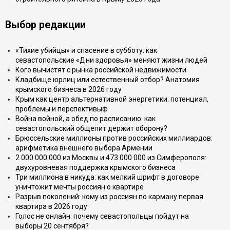
Выбор редакции
«Тихие убийцы» и спасение в субботу: как
севастопольские «Дни здоровья» меняют жизни людей
Кого вычистят с рынка российской недвижимости
Кладбище юрлиц или естественный отбор? Анатомия
крымского бизнеса в 2026 году
Крым как центр альтернативной энергетики: потенциал,
проблемы и перспективыф
Война войной, а обед по расписанию: как
севастопольский общепит держит оборону?
Брюссельские миллионы против российских миллиардов:
арифметика внешнего выбора Армении
2 000 000 000 из Москвы и 473 000 000 из Симферополя:
двухуровневая поддержка крымского бизнеса
Три миллиона в никуда: как мелкий шрифт в договоре
уничтожит мечты россиян о квартире
Разрыв поколений: кому из россиян по карману первая
квартира в 2026 году
Голос не онлайн: почему севастопольцы пойдут на
выборы 20 сентября?