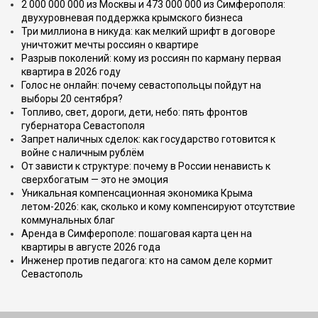
2 000 000 000 из Москвы и 473 000 000 из Симферополя:
двухуровневая поддержка крымского бизнеса
Три миллиона в никуда: как мелкий шрифт в договоре
уничтожит мечты россиян о квартире
Разрыв поколений: кому из россиян по карману первая
квартира в 2026 году
Голос не онлайн: почему севастопольцы пойдут на
выборы 20 сентября?
Топливо, свет, дороги, дети, небо: пять фронтов
губернатора Севастополя
Запрет наличных сделок: как государство готовится к
войне с наличным рублём
От зависти к структуре: почему в России ненависть к
сверхбогатым — это не эмоция
Уникальная компенсационная экономика Крыма
летом-2026: как, сколько и кому компенсируют отсутствие
коммунальных благ
Аренда в Симферополе: пошаговая карта цен на
квартиры в августе 2026 года
Инженер против педагога: кто на самом деле кормит
Севастополь