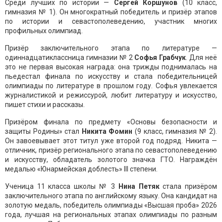
Среди лучших по истории —
Сергей Коршунов
(10 класс,
гимназия № 1). Он многократный победитель и призёр этапов
по истории и севастополеведению, участник многих
профильных олимпиад.
Призёр заключительного этапа по литературе —
одиннадцатиклассница гимназии № 2
Софья Грабчук
. Для неё
это не первая высокая награда: она трижды поднималась на
пьедестал финала по искусству и стала победительницей
олимпиады по литературе в прошлом году. Софья увлекается
журналистикой и режиссурой, любит литературу и искусство,
пишет стихи и рассказы.
Призёром финала по предмету «Основы безопасности и
защиты Родины» стал
Никита Фомин
(9 класс, гимназия № 2).
Он завоевывает этот титул уже второй год подряд. Никита —
отличник, призёр регионального этапа по севастополеведению
и искусству, обладатель золотого значка ГТО. Награждён
медалью «Юнармейская доблесть» III степени.
Ученица 11 класса школы № 3
Нина Петяк
стала призёром
заключительного этапа по английскому языку. Она кандидат на
золотую медаль, победитель олимпиады «Высшая проба» 2026
года, лучшая на региональных этапах олимпиады по разным