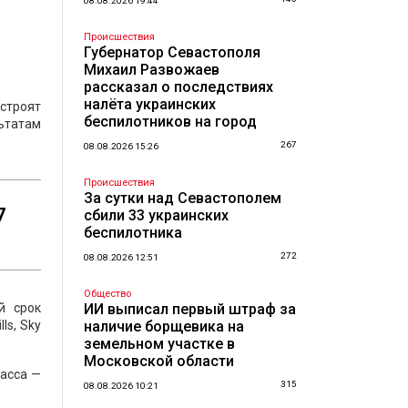
08.08.2026 19:44
Происшествия
Губернатор Севастополя
Михаил Развожаев
рассказал о последствиях
налёта украинских
 строят
беспилотников на город
ьтатам
267
08.08.2026 15:26
Происшествия
За сутки над Севастополем
7
сбили 33 украинских
беспилотника
272
08.08.2026 12:51
Общество
й срок
ИИ выписал первый штраф за
ls, Sky
наличие борщевика на
земельном участке в
Московской области
ласса —
315
08.08.2026 10:21