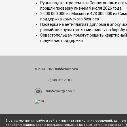
Ручьи под контролем: как Севастополь и его
прошли проверку ливнем 9 июля 2026 года
2 000 000 000 из Москвы и 473 000 000 из С
поддержка крымского бизнеса
Проверка на антиплагиат диплома в эпоху иск
российские вузы тратят миллионы на борьбу
Севастопольцам помогут решить квартирный 
получения поддержки
© 2014 - 2026 ruinformer.com
+7(978) 082 28 83
ruinformer@inbox.ru
В целях улучшения работы сайта и анализа статистики посещений, данны
обработку файлов cookie (пользовательских данных), которые указаны в
П