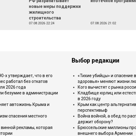
РФ разрабатывает
ипотечной програм
новые меры поддержки
жилищного
строительства
07.08.2026 22:24
07.08.2026 21:02
Выбор редакции
-х утверждает, что в его
«Тихие убийцы» и спасение в
ес работал без откатов
здоровья» меняют жизни л
ля 2026 года
Кого вычистят с рынка росс
или безумие в администрации
Кладбище юрлиц или естест
в 2026 году
еняет автожизнь Крыма и
Крым как центр альтернатив
перспективыф
изм спасения местного
Война войной, а обед по ра
держит оборону?
 винной рекламы, которая
Брюссельские миллионы про
итории
внешнего выбора Армении