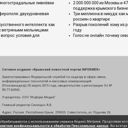
 многострадальные ливнёвки
2 000 000 000 из Москвы и 4
поддержка крымского бизне
имферополя: двухуровневая
Три миллиона в никуда: как
россиян о квартире
усственного интеллекта: как
Разрыв поколений: кому из р
 с ветряными мельницами
году
вопрос: условия для
Голос не онлайн: почему се
Сетевое издание «Крымский новостной портал INFORMER»
Зарегистрировано Федеральной службой по надзору в сфере связи,
информационных технологий и массовых коммуникаций
(Роскомнадзор) 05 марта 2015 года, свидетельство о регистрации Эл №
ФС77-60943.
Учредитель: ООО "Информ Медиа"
Главный редактор Синицын А.В.
Адрес: Россия. Республика Крым. 299053. Севастополь, ул. Руднева 26.
Настоящий ресурс может содержать материалы 18+
е обрабатываются с использованием сервиса Яндекс.Метрика. Продолжая испо
олитике конфиденциальности и обработки Персональных данных
. Вы всегда