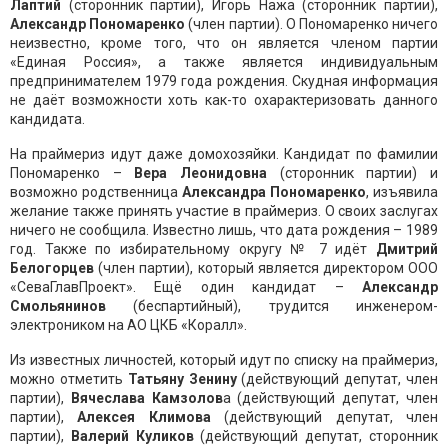
Лаптий
(сторонник партии), Игорь Нажа (сторонник партии),
Александр Пономаренко
(член партии). О Пономаренко ничего
неизвестно, кроме того, что он является членом партии
«Единая Россия», а также является индивидуальным
предпринимателем 1979 года рождения. Скудная информация
не даёт возможности хоть как-то охарактеризовать данного
кандидата.
На праймериз идут даже домохозяйки. Кандидат по фамилии
Пономаренко –
Вера Леонидовна
(сторонник партии) и
возможно родственница
Александра Пономаренко
, изъявила
желание также принять участие в праймериз. О своих заслугах
ничего не сообщила. Известно лишь, что дата рождения – 1989
год. Также по избирательному округу № 7 идёт
Дмитрий
Белогорцев
(член партии), который является директором ООО
«СеваГлавПроект». Ещё один кандидат –
Александр
Смольянинов
(беспартийный), трудится инженером-
электроником на АО ЦКБ «Коралл».
Из известных личностей, который идут по списку на праймериз,
можно отметить
Татьяну Зенину
(действующий депутат, член
партии),
Вячеслава Камзолов
а (действующий депутат, член
партии),
Алексея Климова
(действующий депутат, член
партии),
Валерий Куликов
(действующий депутат, сторонник