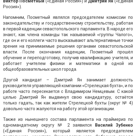
Виктор Посметный
(«Единая Россия») и
Дмитрий Ян
(«Единая
Россия»).
Напомним, Посметный являлся председателем комиссии по
законодательству и государственному строительству, работая
в первой каденции севастопольского парламента. В народе его
знают, как члена команды так называемой «группы Чалого»,
где он и его коллеги часто высказывают альтернативные точки
зрения на принимаемые решения органами севастопольской
власти. После окончания каденции, Посметный прошёл
обучение и переподготовку, получив квалификацию учителя, и
работает учителем физики и математики в одной из
общеобразовательных школ города.
Другой кандидат – Дмитрий Ян занимает должность
руководителя управляющей компании «Стрелецкая бухта», и по
работе часто пересекается с Владимиром Немцевым. С какой
целью Дмитрий Ян выдвинул свою кандидатуру, остаётся
только гадать, так как жители Стрелецкой бухты (округ № 4)
довольно часто жалуются на работу этой организации.
Также из нынешнего состава парламента на праймериз по
одномандатному округу № 2 заявился
Василий Зубенко
(«Единая Россия»), который является председателем