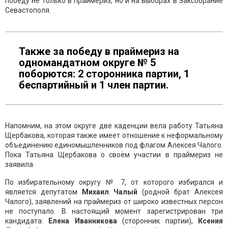
победу не только в праймериз, но и на выборах в Заксобрание
Севастополя.
Также за победу в праймериз на
одномандатном округе № 5
поборются: 2 сторонника партии, 1
беспартийный и 1 член партии.
Напомним, на этом округе две каденции вела работу Татьяна
Щербакова, которая также имеет отношение к неформальному
объединению единомышленников под флагом Алексея Чалого.
Пока Татьяна Щербакова о своём участии в праймериз не
заявила.
По избирательному округу № 7, от которого избирался и
является депутатом
Михаил Чалый
(родной брат Алексея
Чалого), заявлений на праймериз от широко известных персон
не поступало. В настоящий момент зарегистрирован три
кандидата:
Елена Иванникова
(сторонник партии),
Ксения