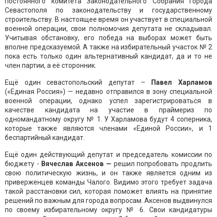
постоянного комитета Законодательного Собрания города
Севастополя по законодательству и государственному
строительству. В настоящее время он участвует в специальной
военной операции, свои полномочия депутата не складывал.
Учитывая обстановку, его победа на выборах может быть
вполне предсказуемой. А также на избирательный участок № 2
пока есть только один альтернативный кандидат, да и то не
член партии, а её сторонник.
Ещё один севастопольский депутат –
Павел Харламов
(«Единая Россия») — недавно отправился в зону специальной
военной операции, однако успел зарегистрироваться в
качестве кандидата на участие в праймериз по
одномандатному округу № 1. У Харламова будут 4 соперника,
которые также являются членами «Единой России», и 1
беспартийный кандидат.
Ещё один действующий депутат и председатель комиссии по
бюджету -
Вячеслав Аксенов —
решил попробовать продлить
свою политическую жизнь, и он также является одним из
приверженцев команды Чалого. Видимо этого требует задача
такой расстановки сил, которая поможет влиять на принятие
решений по важным для города вопросам. Аксенов выдвинулся
по своему избирательному округу № 6. Свои кандидатуры