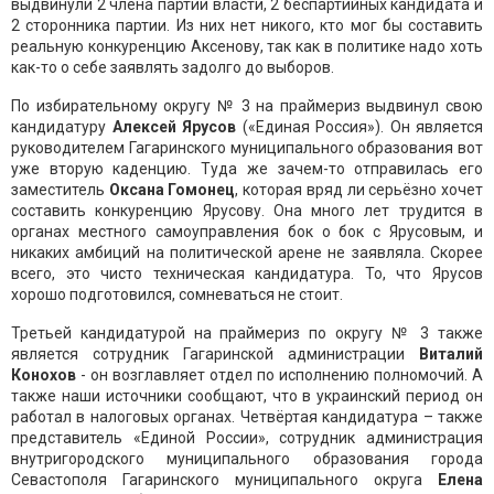
выдвинули 2 члена партии власти, 2 беспартийных кандидата и
2 сторонника партии. Из них нет никого, кто мог бы составить
реальную конкуренцию Аксенову, так как в политике надо хоть
как-то о себе заявлять задолго до выборов.
По избирательному округу № 3 на праймериз выдвинул свою
кандидатуру
Алексей Ярусов
(«Единая Россия»). Он является
руководителем Гагаринского муниципального образования вот
уже вторую каденцию. Туда же зачем-то отправилась его
заместитель
Оксана Гомонец
, которая вряд ли серьёзно хочет
составить конкуренцию Ярусову. Она много лет трудится в
органах местного самоуправления бок о бок с Ярусовым, и
никаких амбиций на политической арене не заявляла. Скорее
всего, это чисто техническая кандидатура. То, что Ярусов
хорошо подготовился, сомневаться не стоит.
Третьей кандидатурой на праймериз по округу № 3 также
является сотрудник Гагаринской администрации
Виталий
Конохов
- он возглавляет отдел по исполнению полномочий. А
также наши источники сообщают, что в украинский период он
работал в налоговых органах. Четвёртая кандидатура – также
представитель «Единой России», сотрудник администрация
внутригородского муниципального образования города
Севастополя Гагаринского муниципального округа
Елена