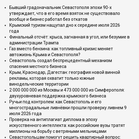
Бывший градоначальник Севастополя эпохи 90-х
утверждает, что в его время взяток не существовало
вообще и бизнес работал без откатов
Крымский туризм нащупал дно к середине июля 2026
года
Финальный отсчёт: крыса, загнанная в угол, или безумие в
администрации Трампа
Газ вместо бензина: как топливный кризис меняет
автожизнь Крыма и Севастополя?
Севастополь создал беспрецедентный механизм
спасения местного бизнеса
Крым, Краснодар, Дагестан: география новой винной
рекламы, которая охватит только южные
винодельческие территории
2 000 000 000 из Москвы и 473 000 000 из Симферополя:
двухуровневая поддержка крымского бизнеса
Ручьи под контролем: как Севастополь и его
многострадальные ливнёвки прошли проверку ливнем 9
июля 2026 года
Проверка на антиплагиат диплома в эпоху
искусственного интеллекта: как российские вузы тратят
миллионы на борьбу с ветряными мельницами
Севастопольцам помогут решить квартирный вопрос: