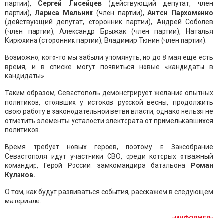
партии),
Сергей Лисейцев
(действующий депутат, член
партии),
Лариса Мельник
(член партии),
Антон Пархоменко
(действующий депутат, сторонник партии), Андрей Соболев
(член партии), Александр Брыжак (член партии), Наталья
Кирюхина (сторонник партии), Владимир Тюнин (член партии).
Возможно, кого-то мы забыли упомянуть, но до 8 мая ещё есть
время, и в списке могут появиться новые «кандидаты в
кандидаты».
Таким образом, Севастополь демонстрирует желание опытных
политиков, стоявших у истоков русской весны, продолжить
свою работу в законодательной ветви власти, однако нельзя не
отметить элементы усталости электората от примелькавшихся
политиков.
Время требует новых героев, поэтому в Заксобрание
Севастополя идут участники СВО, среди которых отважный
командир, Герой России, замкомандира батальона
Роман
Кулаков.
О том, как будут развиваться события, расскажем в следующем
материале.
«ИНФОРМЕР»