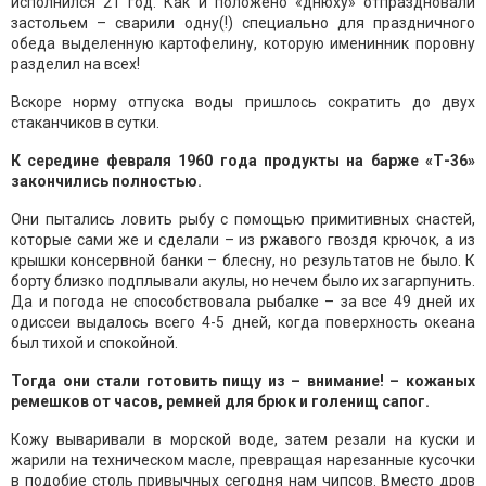
исполнился 21 год. Как и положено «днюху» отпраздновали
застольем – сварили одну(!) специально для праздничного
обеда выделенную картофелину, которую именинник поровну
разделил на всех!
Вскоре норму отпуска воды пришлось сократить до двух
стаканчиков в сутки.
К середине февраля 1960 года продукты на барже «Т-36»
закончились полностью.
Они пытались ловить рыбу с помощью примитивных снастей,
которые сами же и сделали – из ржавого гвоздя крючок, а из
крышки консервной банки – блесну, но результатов не было. К
борту близко подплывали акулы, но нечем было их загарпунить.
Да и погода не способствовала рыбалке – за все 49 дней их
одиссеи выдалось всего 4-5 дней, когда поверхность океана
был тихой и спокойной.
Тогда они стали готовить пищу из – внимание! – кожаных
ремешков от часов, ремней для брюк и голенищ сапог.
Кожу вываривали в морской воде, затем резали на куски и
жарили на техническом масле, превращая нарезанные кусочки
в подобие столь привычных сегодня нам чипсов. Вместо дров