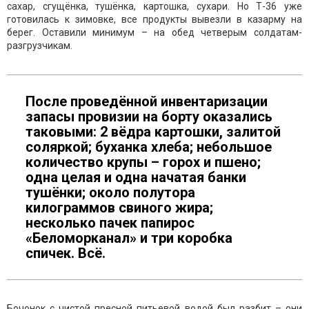
сахар, сгущёнка, тушёнка, картошка, сухари. Но Т-36 уже
готовилась к зимовке, все продукты вывезли в казарму на
берег. Оставили минимум – на обед четверым солдатам-
разгрузчикам.
После проведённой инвентаризации
запасы провизии на борту оказались
таковыми: 2 вёдра картошки, залитой
соляркой; буханка хлеба; небольшое
количество крупы – горох и пшено;
одна целая и одна начатая банки
тушёнки; около полутора
килограммов свиного жира;
несколько пачек папирос
«Беломорканал» и три коробка
спичек. Всё.
Бочонок с чистой пресной питьевой водой был разбит – они