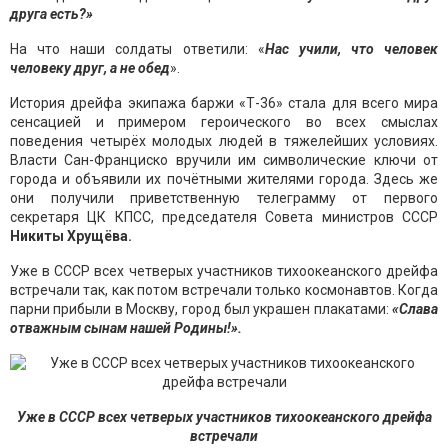
друга есть?»
На что наши солдаты ответили: «
Нас учили, что человек
человеку друг, а не обед
».
История дрейфа экипажа баржи «Т-36» стала для всего мира
сенсацией и примером героического во всех смыслах
поведения четырёх молодых людей в тяжелейших условиях.
Власти Сан-Франциско вручили им символические ключи от
города и объявили их почётными жителями города. Здесь же
они получили приветственную телеграмму от первого
секретаря ЦК КПСС, председателя Совета министров СССР
Никиты Хрущёва.
Уже в СССР всех четверых участников тихоокеанского дрейфа
встречали так, как потом встречали только космонавтов. Когда
парни прибыли в Москву, город был украшен плакатами:
«Слава
отважным сынам нашей Родины!».
Уже в СССР всех четверых участников тихоокеанского дрейфа
встречали