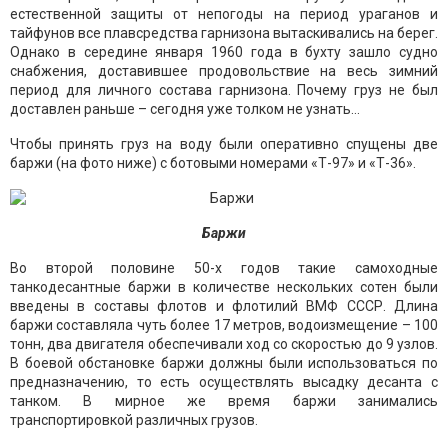
естественной защиты от непогоды на период ураганов и
тайфунов все плавсредства гарнизона вытаскивались на берег.
Однако в середине января 1960 года в бухту зашло судно
снабжения, доставившее продовольствие на весь зимний
период для личного состава гарнизона. Почему груз не был
доставлен раньше – сегодня уже толком не узнать…
Чтобы принять груз на воду были оперативно спущены две
баржи (на фото ниже) с ботовыми номерами «Т-97» и «Т-36».
Баржи
Во второй половине 50-х годов такие самоходные
танкодесантные баржи в количестве нескольких сотен были
введены в составы флотов и флотилий ВМФ СССР. Длина
баржи составляла чуть более 17 метров, водоизмещение – 100
тонн, два двигателя обеспечивали ход со скоростью до 9 узлов.
В боевой обстановке баржи должны были использоваться по
предназначению, то есть осуществлять высадку десанта с
танком. В мирное же время баржи занимались
транспортировкой различных грузов.