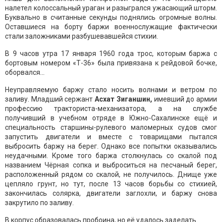
налетел колоссальный ураган и разыгрался ужасающий шторм.
Буквально в считанные секунды поднялись огромные волны.
Оставшиеся на борту баржи военнослужащие фактически
стали заложниками разбушевавшейся стихии.
В 9 часов утра 17 января 1960 года трос, которым баржа с
бортовым номером «Т-36» была привязана к рейдовой бочке,
оборвался…
Неуправляемую баржу стало носить волнами и ветром по
заливу. Младший сержант
Асхат Зиганшин,
имевший до армии
профессию тракториста-механизатора, а на службе
получивший в учебном отряде в Южно-Сахалинске ещё и
специальность старшины-рулевого маломерных судов смог
запустить двигатели и вместе с товарищами пытался
выбросить баржу на берег. Однако все попытки оказывались
неудачными. Кроме того баржа столкнулась со скалой под
названием Чёрная сопка и выброситься на песчаный берег,
расположенный рядом со скалой, не получилось. Днище уже
цепляло грунт, но тут, после 13 часов борьбы со стихией,
закончилась солярка, двигатели заглохли, и баржу снова
закрутило по заливу.
В корпус образовалась пробоина, но её удалось заделать.