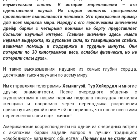
изумительная эпопея. В истории мореплавания – это
единственный случай. Их подвиг является прекрасным
проявлением выносливости человека. Это прекрасный пример
для всех моряков мира. Наряду с его героическим значением
дрейф баржи с четырьмя воинами на борту представляет
большой научный интерес. Главное значение здесь имела
нервная выдержка, их духовная сила, их товарищеская спайка,
взаимная помощь и поддержка в трудные минуты. Они
потеряли по 30 килограммов веса, ослабли физически, но не
потеряли силы духа
».
И такие высказывания, идущие из самых глубин сердца,
десятками тысяч звучали по всему миру.
Им отправляли телеграммы
Хемингуэй, Тур Хейердал
и многие
другие знаменитости. После очередного общения с
журналистами к нашим парням подошла плачущая пожилая
женщина и попросила через переводчика разрешения
прикоснуться рукой к ним – ей не верилось, что после всего ими
перенесённого они ещё… живые!
Американские корреспонденты на одной из очередных встреч
с экипажем баржи задали вопрос в лучших традициях
«свободного» западного общества: «
Почему вы не стали друг