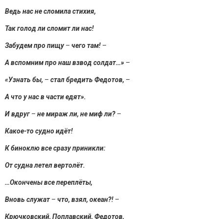
Ведь нас не сломила стихия,
Так голод ли сломит ли нас!
Забудем про пищу
–
чего там!
–
А вспомним про наш взвод солдат…»
–
«Узнать бы,
–
стал бредить Федотов,
–
А что у нас в части едят».
И вдруг
–
не мираж ли, не миф ли?
–
Какое-то судно идёт!
К биноклю все сразу приникли:
От судна летел вертолёт.
…Окончены все переплёты,
Вновь служат
–
что, взял, океан?!
–
Крючковский, Поплавский, Федотов,