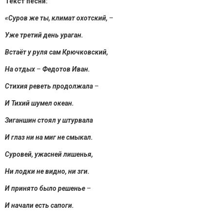
Текст песни:
«Суров же ты, климат охотский,
–
Уже третий день ураган.
Встаёт у руля сам Крючковский,
На отдых
–
Федотов Иван.
Стихия реветь продолжала
–
И Тихий шумел океан.
Зиганшин стоял у штурвала
И глаз ни на миг не смыкал.
Суровей, ужасней лишенья,
Ни лодки не видно, ни зги.
И принято было решенье
–
И начали есть сапоги.