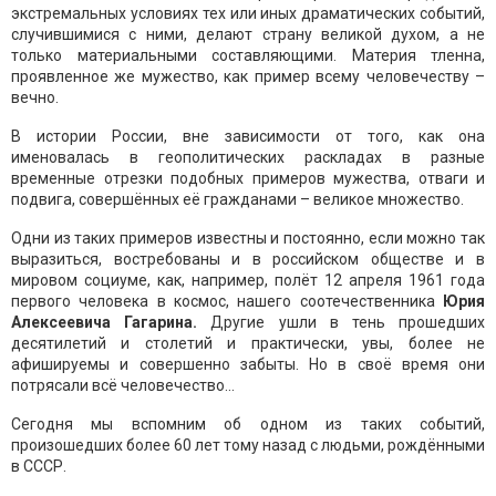
экстремальных условиях тех или иных драматических событий,
случившимися с ними, делают страну великой духом, а не
только материальными составляющими. Материя тленна,
проявленное же мужество, как пример всему человечеству –
вечно.
В истории России, вне зависимости от того, как она
именовалась в геополитических раскладах в разные
временные отрезки подобных примеров мужества, отваги и
подвига, совершённых её гражданами – великое множество.
Одни из таких примеров известны и постоянно, если можно так
выразиться, востребованы и в российском обществе и в
мировом социуме, как, например, полёт 12 апреля 1961 года
первого человека в космос, нашего соотечественника
Юрия
Алексеевича Гагарина.
Другие ушли в тень прошедших
десятилетий и столетий и практически, увы, более не
афишируемы и совершенно забыты. Но в своё время они
потрясали всё человечество…
Сегодня мы вспомним об одном из таких событий,
произошедших более 60 лет тому назад с людьми, рождёнными
в СССР.