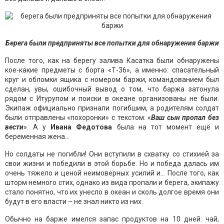
Берега были предприняты все попытки для обнаружения баржи
После того, как на берегу залива Касатка были обнаружены
кое-какие предметы с борта «Т-36», а именно: спасательный
круг и обломки ящика с номером баржи, командованием был
сделан, увы, ошибочный вывод о том, что баржа затонула
рядом с Итурупом и поиски в океане организованы не были.
Экипаж официально признали погибшим, а родителям солдат
были отправлены «похоронки» с текстом: «
Ваш сын пропал без
вести
». А у
Ивана Федотова
была на тот момент ещё и
беременная жена…
Но солдаты не погибли! Они вступили в схватку со стихией за
свои жизни и победили в этой борьбе. Но и победа далась им
очень тяжело и ценой неимоверных усилий и… После того, как
шторм немного стих, однако из вида пропали и берега, экипажу
стало понятно, что их унесло в океан и сколь долгое время они
будут в его власти – не знал никто из них.
Обычно на барже имелся запас продуктов на 10 дней: чай,