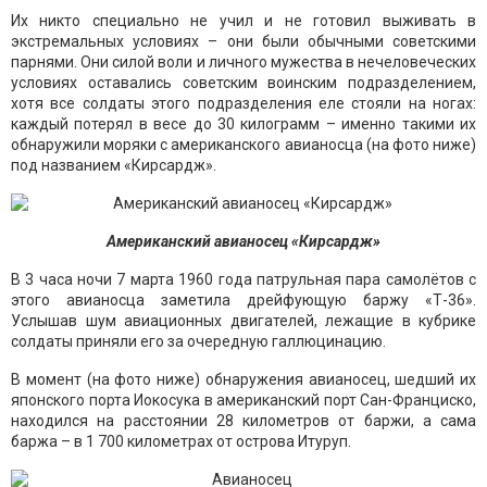
Их никто специально не учил и не готовил выживать в
экстремальных условиях – они были обычными советскими
парнями. Они силой воли и личного мужества в нечеловеческих
условиях оставались советским воинским подразделением,
хотя все солдаты этого подразделения еле стояли на ногах:
каждый потерял в весе до 30 килограмм – именно такими их
обнаружили моряки с американского авианосца (на фото ниже)
под названием «Кирсардж».
Американский авианосец «Кирсардж»
В 3 часа ночи 7 марта 1960 года патрульная пара самолётов с
этого авианосца заметила дрейфующую баржу «Т-36».
Услышав шум авиационных двигателей, лежащие в кубрике
солдаты приняли его за очередную галлюцинацию.
В момент (на фото ниже) обнаружения авианосец, шедший их
японского порта Иокосука в американский порт Сан-Франциско,
находился на расстоянии 28 километров от баржи, а сама
баржа – в 1 700 километрах от острова Итуруп.