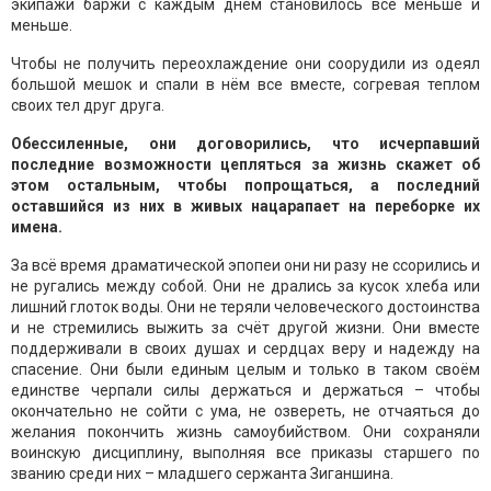
экипажи баржи с каждым днём становилось всё меньше и
меньше.
Чтобы не получить переохлаждение они соорудили из одеял
большой мешок и спали в нём все вместе, согревая теплом
своих тел друг друга.
Обессиленные, они договорились, что исчерпавший
последние возможности цепляться за жизнь скажет об
этом остальным, чтобы попрощаться, а последний
оставшийся из них в живых нацарапает на переборке их
имена.
За всё время драматической эпопеи они ни разу не ссорились и
не ругались между собой. Они не дрались за кусок хлеба или
лишний глоток воды. Они не теряли человеческого достоинства
и не стремились выжить за счёт другой жизни. Они вместе
поддерживали в своих душах и сердцах веру и надежду на
спасение. Они были единым целым и только в таком своём
единстве черпали силы держаться и держаться – чтобы
окончательно не сойти с ума, не озвереть, не отчаяться до
желания покончить жизнь самоубийством. Они сохраняли
воинскую дисциплину, выполняя все приказы старшего по
званию среди них – младшего сержанта Зиганшина.