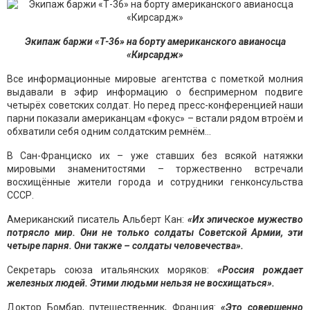
Экипаж баржи «Т-36» на борту американского авианосца
«
Кирсардж»
Все информационные мировые агентства с пометкой молния
выдавали в эфир информацию о беспримерном подвиге
четырёх советских солдат. Но перед пресс-конференцией наши
парни показали американцам «фокус» – встали рядом втроём и
обхватили себя одним солдатским ремнём…
В Сан-Франциско их – уже ставших без всякой натяжки
мировыми знаменитостями – торжественно встречали
восхищённые жители города и сотрудники генконсульства
СССР.
Американский писатель Альберт Кан:
«
Их эпическое мужество
потрясло мир. Они не только солдаты Советской Армии, эти
четыре парня. Они также – солдаты человечества
».
Секретарь союза итальянских моряков:
«
Россия рождает
железных людей. Этими людьми нельзя не восхищаться
».
Доктор Бомбар, путешественник, Франция:
«
Это совершенно