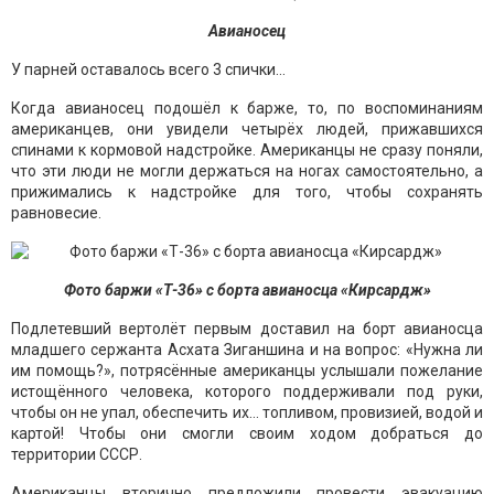
Авианосец
У парней оставалось всего 3 спички…
Когда авианосец подошёл к барже, то, по воспоминаниям
американцев, они увидели четырёх людей, прижавшихся
спинами к кормовой надстройке. Американцы не сразу поняли,
что эти люди не могли держаться на ногах самостоятельно, а
прижимались к надстройке для того, чтобы сохранять
равновесие.
Фото баржи «Т-36» с борта авианосца «
Кирсардж»
Подлетевший вертолёт первым доставил на борт авианосца
младшего сержанта Асхата Зиганшина и на вопрос: «Нужна ли
им помощь?», потрясённые американцы услышали пожелание
истощённого человека, которого поддерживали под руки,
чтобы он не упал, обеспечить их… топливом, провизией, водой и
картой! Чтобы они смогли своим ходом добраться до
территории СССР.
Американцы вторично предложили провести эвакуацию