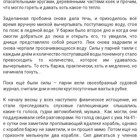
спасательными кругами, деревянными частями коек и прочим,
что могло гореть и давать хоть какое-то тепло.
Заделанная пробоина снова дала течь, и приходилось всё
время вручную миской вычерпывать поступающую воду, стоя
по пояс в ледяной воде. У баржи было второе дно и когда они
смогли добраться до люка и открыть его, то увидели, что
днище представляло собой решето. Люк снова задраили и
снова черпали просачивающуюся воду. Силы у парней таяли с
каждым днём и количество поступавшей воды понемногу стало
превосходить то количество, которое им удавалось
вычерпывать. То есть баржа, практически, хоть и медленно, но
начинала тонуть…
Пока ещё были силы – парни вели своеобразный судовой
журнал, считали дни и несли круглосуточные вахты в рубке.
К началу весны у всех наступило физическое истощение, их
стали преследовать слуховые галлюцинации: слышались
какие-то голоса, гудки автомобилей, музыка… Как могли, они
поддерживали себя разговорами. Но голод сводил с ума. На 41-
е сутки они заметили проплывающий вдалеке корабль, однако
с корабля баржу не заметили, и он прошёл мимо. Потом ещё на
горизонте мелькнули два корабля… Сил двигаться у членов