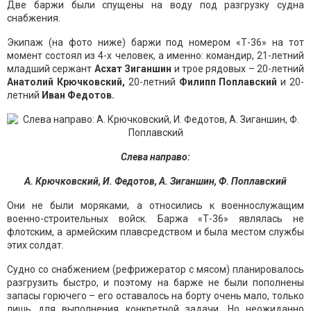
Две баржи были спущены на воду под разгрузку судна
снабжения.
Экипаж (на фото ниже) баржи под номером «Т-36» на тот
момент состоял из 4-х человек, а именно: командир, 21-летний
младший сержант
Асхат Зиганшин
и трое рядовых – 20-летний
Анатолий Крючковский,
20-летний
Филипп Поплавский
и 20-
летний
Иван Федотов.
Слева направо:
А. Крючковский, И. Федотов, А. Зиганшин, Ф. Поплавский
Они не были моряками, а относились к военнослужащим
военно-строительных войск. Баржа «Т-36» являлась не
флотским, а армейским плавсредством и была местом службы
этих солдат.
Судно со снабжением (рефрижератор с мясом) планировалось
разгрузить быстро, и поэтому на барже не были пополнены
запасы горючего – его оставалось на борту очень мало, только
лишь для выполнения конкретной задачи. Но неожиданно