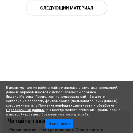
СЛЕДУЮЩИЙ МАТЕРИАЛ
В целях улучшения работы сайта и анализа статистики посещений,
данные обрабатываются с использованием сервиса
Яндекс.Метрика. Продолжая использовать сайт, Вы даете
согласие на обработку файлов cookie (пользовательских данных),
которые указаны в
Политике конфиденциальности и обработки
Персональных данных
. Вы всегда можете отключить файлы cookie
в настройках Вашего браузера или покинуть сайт.
Читайте также:
Я согласен
«Украина» или «Центральный»: в Севастополе