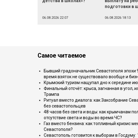
детства в школах»?
выплату на реб
подготовки в 
06.08.2026 22:07
06.08.2026 18:13
Самое читаемое
Бывший градоначальник Севастополя эпохи 90
время взяток не существовало вообще и бизн
Крымский туризм нащупал дно к середине ию
Финальный отсчёт: крыса, загнанная в угол, 
Трампа
Ритуал вместо диалога: как Заксобрание Сев
без севастопольцев
48 часов без света и воды: как крымчанам по
отсутствие света и воды во время ЧС?
Газ вместо бензина: как топливный кризис м
Севастополя?
Севастополь готовится к выборам в Госдуму: 