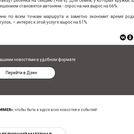
везут ребенка на секцию (+68%). Для семей, у которых кружки, 
ешением становятся автоняни - спрос на них вырос на 66%.
ине по всем точкам маршрута и заметно экономит время роди
лок, — интерес к этой услуге вырос на 61%.
нашими новостями в удобном формате
Перейти в Дзен
ORMER»
, чтобы быть в курсе всех новостей и событий!