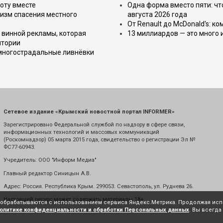
оту вместе
Одна форма вместо пяти: чт
изм спасения местного
августа 2026 года
От Renault до McDonald's: к
 винной рекламы, которая
13 миллиардов — это много 
итории
 многострадальные ливнёвки
Сетевое издание «Крымский новостной портал INFORMER»
Зарегистрировано Федеральной службой по надзору в сфере связи,
информационных технологий и массовых коммуникаций
(Роскомнадзор) 05 марта 2015 года, свидетельство о регистрации Эл №
ФС77-60943.
Учредитель: ООО "Информ Медиа"
Главный редактор Синицын А.В.
Адрес: Россия. Республика Крым. 299053. Севастополь, ул. Руднева 26.
Настоящий ресурс может содержать материалы 18+
е обрабатываются с использованием сервиса Яндекс.Метрика. Продолжая испо
олитике конфиденциальности и обработки Персональных данных
. Вы всегда