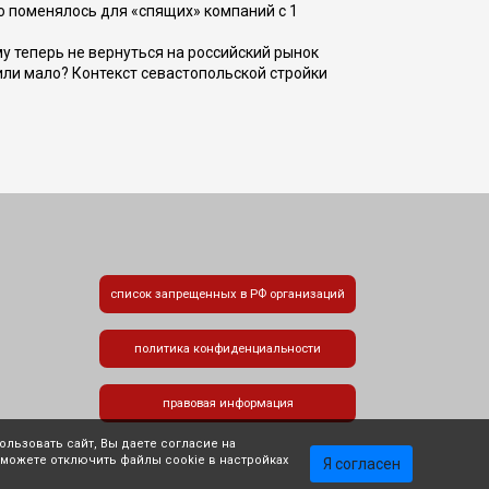
о поменялось для «спящих» компаний с 1
ому теперь не вернуться на российский рынок
или мало? Контекст севастопольской стройки
список запрещенных в РФ организаций
политика конфиденциальности
правовая информация
льзовать сайт, Вы даете согласие на
 можете отключить файлы cookie в настройках
Я согласен