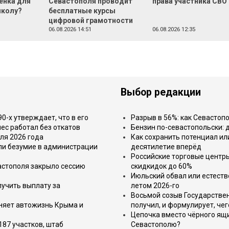
енка для
Севастополя проводит
права участника СВО
школу?
бесплатные курсы
цифровой грамотности
06.08.2026 14:51
06.08.2026 12:35
Выбор редакции
-х утверждает, что в его
Разрыв в 56%: как Севастоп
ес работал без откатов
Бензин по-севастопольски: 
ля 2026 года
Как сохранить потенциал ил
или безумие в администрации
десятилетие вперёд
Российские торговые центр
астополя закрыло сессию
скидкидок до 60%
Июльский обвал или естеств
лучить выплату за
летом 2026-го
Восьмой созыв Государствен
еняет автожизнь Крыма и
получил, и формулирует, чег
Цепочка вместо чёрного ящи
187 участков, штаб
Севастополю?