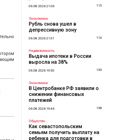
115
06.08.2026 21:06
Экономика
Рубль снова ушел в
депрессивную зону
ительно
114
06.08.2026 21:01
Недвижимость
котором
Выдача ипотеки в России
вающим
выросла на 38%
139
06.08.2026 19:50
Экономика
В Центробанке РФ заявили о
к
снижении финансовых
платежей
138
06.08.2026 19:46
Общество
Как севастопольским
семьям получить выплату на
ребенка для подготовки в