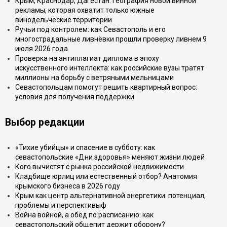
Крым, Краснодар, Дагестан: география новой винной
рекламы, которая охватит только южные
винодельческие территории
Ручьи под контролем: как Севастополь и его
многострадальные ливнёвки прошли проверку ливнем 9
июля 2026 года
Проверка на антиплагиат диплома в эпоху
искусственного интеллекта: как российские вузы тратят
миллионы на борьбу с ветряными мельницами
Севастопольцам помогут решить квартирный вопрос:
условия для получения поддержки
Выбор редакции
«Тихие убийцы» и спасение в субботу: как
севастопольские «Дни здоровья» меняют жизни людей
Кого вычистят с рынка российской недвижимости
Кладбище юрлиц или естественный отбор? Анатомия
крымского бизнеса в 2026 году
Крым как центр альтернативной энергетики: потенциал,
проблемы и перспективыф
Война войной, а обед по расписанию: как
севастопольский общепит держит оборону?