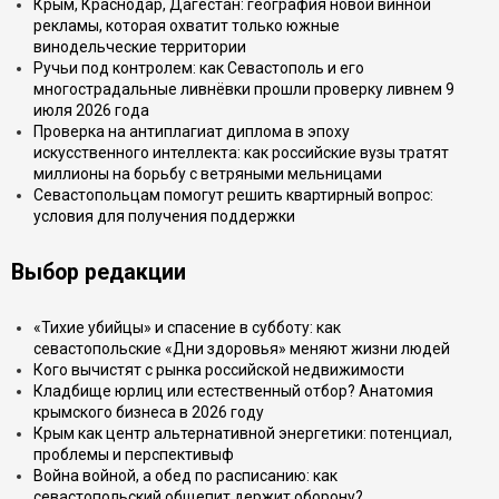
Крым, Краснодар, Дагестан: география новой винной
рекламы, которая охватит только южные
винодельческие территории
Ручьи под контролем: как Севастополь и его
многострадальные ливнёвки прошли проверку ливнем 9
июля 2026 года
Проверка на антиплагиат диплома в эпоху
искусственного интеллекта: как российские вузы тратят
миллионы на борьбу с ветряными мельницами
Севастопольцам помогут решить квартирный вопрос:
условия для получения поддержки
Выбор редакции
«Тихие убийцы» и спасение в субботу: как
севастопольские «Дни здоровья» меняют жизни людей
Кого вычистят с рынка российской недвижимости
Кладбище юрлиц или естественный отбор? Анатомия
крымского бизнеса в 2026 году
Крым как центр альтернативной энергетики: потенциал,
проблемы и перспективыф
Война войной, а обед по расписанию: как
севастопольский общепит держит оборону?