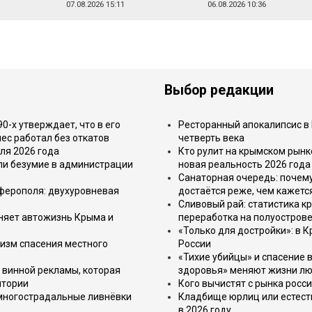
07.08.2026 15:11
06.08.2026 10:36
Выбор редакции
-х утверждает, что в его
Ресторанный апокалипсис в 
ес работал без откатов
четверть века
ля 2026 года
Кто рулит на крымском рынк
или безумие в администрации
новая реальность 2026 года
Санаторная очередь: почем
имферополя: двухуровневая
достаётся реже, чем кажетс
Сливовый рай: статистика к
еняет автожизнь Крыма и
переработка на полуострове
«Только для достройки»: в К
изм спасения местного
России
«Тихие убийцы» и спасение в
 винной рекламы, которая
здоровья» меняют жизни л
итории
Кого вычистят с рынка росс
 многострадальные ливнёвки
Кладбище юрлиц или естест
в 2026 году