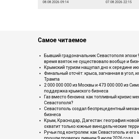
08.08.2026 09:14
07.08.2026 22:15
Самое читаемое
Бывший градоначальник Севастополя эпохи 90
время взяток не существовало вообще и бизн
Крымский туризм нащупал дно к середине ию
Финальный отсчёт: крыса, загнанная в угол, 
Трампа
2 000 000 000 из Москвы и 473 000 000 из С
поддержка крымского бизнеса
Газ вместо бензина: как топливный кризис м
Севастополя?
Севастополь создал беспрецедентный механ
бизнеса
Крым, Краснодар, Дагестан: география новой
охватит только южные винодельческие терр
Ручьи под контролем: как Севастополь и его
прошли проверку ливнем 9 июля 2026 года