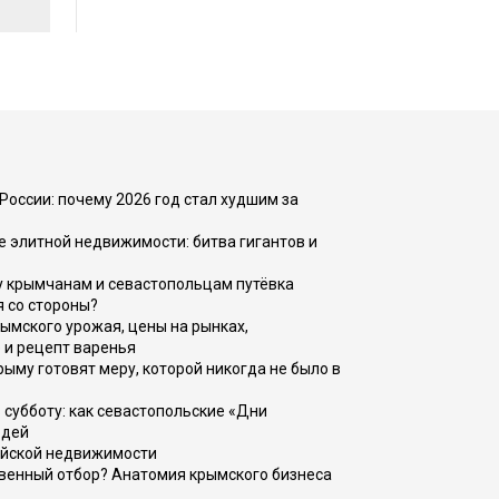
России: почему 2026 год стал худшим за
е элитной недвижимости: битва гигантов и
у крымчанам и севастопольцам путёвка
я со стороны?
рымского урожая, цены на рынках,
 и рецепт варенья
рыму готовят меру, которой никогда не было в
 субботу: как севастопольские «Дни
юдей
ийской недвижимости
венный отбор? Анатомия крымского бизнеса