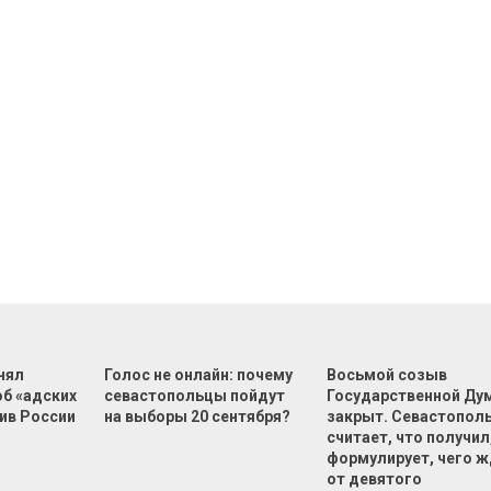
нял
Голос не онлайн: почему
Восьмой созыв
об «адских
севастопольцы пойдут
Государственной Ду
ив России
на выборы 20 сентября?
закрыт. Севастопол
считает, что получил,
формулирует, чего 
от девятого