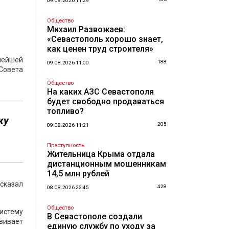
09.08.2026 11:29
Общество
Михаил Развожаев:
«Севастополь хорошо знает,
как ценен труд строителя»
ьнейшей
188
09.08.2026 11:00
Совета
Общество
На каких АЗС Севастополя
будет свободно продаваться
топливо?
ку
205
09.08.2026 11:21
Преступность
Жительница Крыма отдала
дистанционным мошенникам
14,5 млн рублей
сказал
428
08.08.2026 22:45
Общество
истему
В Севастополе создали
вивает
единую службу по уходу за