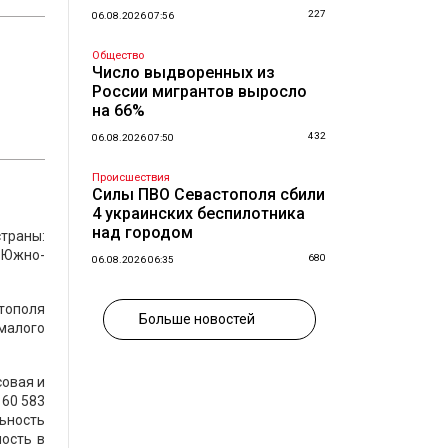
227
06.08.2026 07:56
Общество
Число выдворенных из
России мигрантов выросло
на 66%
432
06.08.2026 07:50
Происшествия
Силы ПВО Севастополя сбили
4 украинских беспилотника
над городом
траны:
, Южно-
680
06.08.2026 06:35
стополя
Больше новостей
малого
совая и
 60 583
льность
ность в