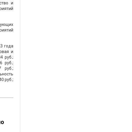
ство и
риятий
вующих
приятий
3 года
овая и
4 руб.;
 руб.;
 руб.;
льность
0 руб.;
по