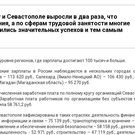
и Севастополе выросли в два раза, что
ия, а по сферам трудовой занятости многие
ились значительных успехов и тем самым
уровня регионов, где зарплаты достигают 100 тысяч и больше.
окие зарплаты в России наблюдаются в нескольких городах с
а – 113 620 руб., Салехард (Ямало-Ненецкий АО) – 106 430 руб.
Магадан (Магаданская область) – 95 270 руб.
численная заработная плата по полному кругу организаций Сева
. Заработная плата работников по организациям без субъектов 
ла 58 761,2 руб.
евастополе зафиксированы в таких отраслях: деятельность финан
и информации и связи – 75 139 руб.; транспортировка и хранение –
авление и обеспечение военной безопасности – 58 158 руб.; деяте
мышленность - 52 971 руб.; строительство – 47 119 руб.; деятель