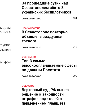
За прошедшие сутки над
Севастополем сбито 8
украинских беспилотников
154
06.08.2026 12:00
азмером
Происшествия
В Севастополе повторно
ающих в
объявлена воздушная
тревога
группе,
212
06.08.2026 08:36
одится
Экономика
Топ-3 самые
ый фон
высокооплачиваемые сферы
по данным Росстата
892
06.08.2026 08:00
Общество
Верховный суд РФ вынес
решение о законности
штрафов водителей с
применением планшета