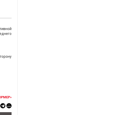
тивной
реднего
сторону
ОРМЕР»