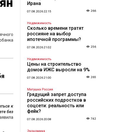
ян
Ирана
266
07.08.2026 22:15
Недвижимость
Сколько времени тратят
россияне на выбор
ячного
ипотечной программы?
робанка
256
07.08.2026 21:02
Недвижимость
Цены на строительство
домов ИЖС выросли на 9%
бя
265
07.08.2026 21:00
Матушка Россия
Грядущий запрет доступа
российских подростков в
соцсети: реальность или
аться к
фейк?
ете без
аявила
742
07.08.2026 20:08
Экономика