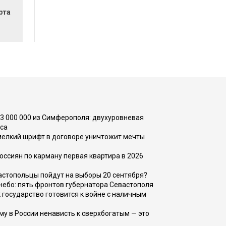
рта
73 000 000 из Симферополя: двухуровневая
са
 мелкий шрифт в договоре уничтожит мечты
оссиян по карману первая квартира в 2026
вастопольцы пойдут на выборы 20 сентября?
, небо: пять фронтов губернатора Севастополя
 государство готовится к войне с наличным
ему в России ненависть к сверхбогатым — это