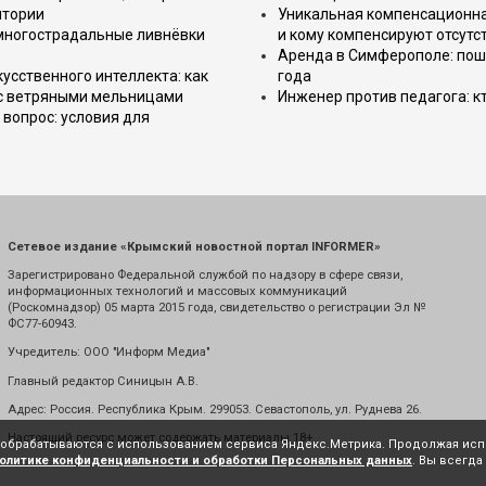
итории
Уникальная компенсационная
 многострадальные ливнёвки
и кому компенсируют отсутс
Аренда в Симферополе: поша
усственного интеллекта: как
года
 с ветряными мельницами
Инженер против педагога: к
вопрос: условия для
Сетевое издание «Крымский новостной портал INFORMER»
Зарегистрировано Федеральной службой по надзору в сфере связи,
информационных технологий и массовых коммуникаций
(Роскомнадзор) 05 марта 2015 года, свидетельство о регистрации Эл №
ФС77-60943.
Учредитель: ООО "Информ Медиа"
Главный редактор Синицын А.В.
Адрес: Россия. Республика Крым. 299053. Севастополь, ул. Руднева 26.
Настоящий ресурс может содержать материалы 18+
е обрабатываются с использованием сервиса Яндекс.Метрика. Продолжая испо
олитике конфиденциальности и обработки Персональных данных
. Вы всегда