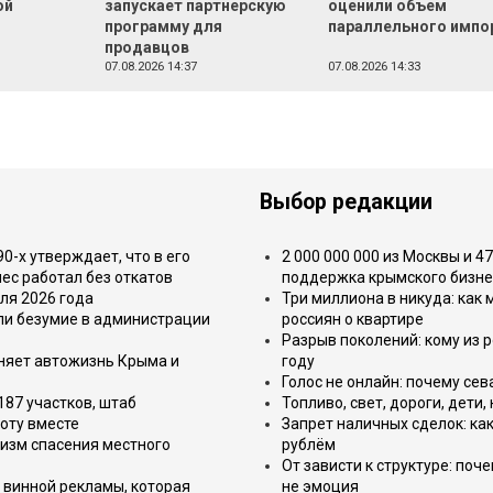
ой
запускает партнерскую
оценили объем
программу для
параллельного импо
продавцов
07.08.2026 14:37
07.08.2026 14:33
Выбор редакции
-х утверждает, что в его
2 000 000 000 из Москвы и 4
ес работал без откатов
поддержка крымского бизне
ля 2026 года
Три миллиона в никуда: как
или безумие в администрации
россиян о квартире
Разрыв поколений: кому из р
еняет автожизнь Крыма и
году
Голос не онлайн: почему се
187 участков, штаб
Топливо, свет, дороги, дети
оту вместе
Запрет наличных сделок: как
изм спасения местного
рублём
От зависти к структуре: поч
 винной рекламы, которая
не эмоция