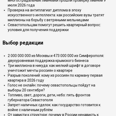
многострадальные ливнёвки прошли проверку ливнем 9
июля 2026 года
Проверка на антиплагиат диплома в эпоху
искусственного интеллекта: как российские вузы тратят
миллионы на борьбу с ветряными мельницами
Севастопольцам помогут решить квартирный вопрос:
условия для получения поддержки
Выбор редакции
2 000 000 000 из Москвы и 473 000 000 из Симферополя:
двухуровневая поддержка крымского бизнеса
Три миллиона в никуда: как мелкий шрифт в договоре
уничтожит мечты россиян о квартире
Разрыв поколений: кому из россиян по карману первая
квартира в 2026 году
Голос не онлайн: почему севастопольцы пойдут на
выборы 20 сентября?
Топливо, свет, дороги, дети, небо: пять фронтов
губернатора Севастополя
Запрет наличных сделок: как государство готовится к
войне с наличным рублём
От зависти к структуре: почему в России ненависть к