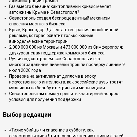
администрации Трампа
Газ вместо бензина: как топливный кризис меняет
автожизнь Крыма и Севастополя?
Севастополь создал беспрецедентный механизм
спасения местного бизнеса
Крым, Краснодар, Дагестан: география новой винной
рекламы, которая охватит только южные
винодельческие территории
2 000 000 000 из Москвы и 473 000 000 из Симферополя:
двухуровневая поддержка крымского бизнеса
Ручьи под контролем: как Севастополь и его
многострадальные ливнёвки прошли проверку ливнем 9
июля 2026 года
Проверка на антиплагиат диплома в эпоху
искусственного интеллекта: как российские вузы тратят
миллионы на борьбу с ветряными мельницами
Севастопольцам помогут решить квартирный вопрос:
условия для получения поддержки
Выбор редакции
«Тихие убийцы» и спасение в субботу: как
севастопольские «Дни здоровья» меняют жизни людей