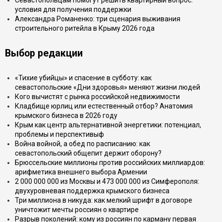
Севастопольцам помогут решить квартирный вопрос:
условия для получения поддержки
Александра Романенко: три сценария выживания
строительного ритейла в Крыму 2026 года
Выбор редакции
«Тихие убийцы» и спасение в субботу: как
севастопольские «Дни здоровья» меняют жизни людей
Кого вычистят с рынка российской недвижимости
Кладбище юрлиц или естественный отбор? Анатомия
крымского бизнеса в 2026 году
Крым как центр альтернативной энергетики: потенциал,
проблемы и перспективыф
Война войной, а обед по расписанию: как
севастопольский общепит держит оборону?
Брюссельские миллионы против российских миллиардов:
арифметика внешнего выбора Армении
2 000 000 000 из Москвы и 473 000 000 из Симферополя:
двухуровневая поддержка крымского бизнеса
Три миллиона в никуда: как мелкий шрифт в договоре
уничтожит мечты россиян о квартире
Разрыв поколений: кому из россиян по карману первая