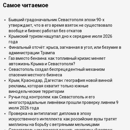
Самое читаемое
Бывший градоначальник Севастополя эпохи 90-х
утверждает, что в его время взяток не существовало
вообще и бизнес работал без откатов
Крымский туризм нащупал дно к середине июля 2026
года
Финальный отсчёт: крыса, загнанная в угол, или безумие в
администрации Трампа
Газ вместо бензина: как топливный кризис меняет
автожизнь Крыма и Севастополя?
Севастополь создал беспрецедентный механизм
спасения местного бизнеса
Крым, Краснодар, Дагестан: география новой винной
рекламы, которая охватит только южные
винодельческие территории
Ручьи под контролем: как Севастополь и его
многострадальные ливнёвки прошли проверку ливнем 9
июля 2026 года
Проверка на антиплагиат диплома в эпоху
искусственного интеллекта: как российские вузы тратят
миллионы на борьбу с ветряными мельницами