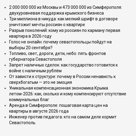
2 000 000 000 из Москвы и 473 000 000 из Симферополя:
двухуровневая поддержка крымского бизнеса
Три миллиона в никуда: как мелкий шрифт в договоре
уничтожит мечты россиян о квартире
Разрыв поколений: кому из россиян по карману первая
квартира в 2026 году
Голос не онлайн: почему севастопольцы пойдут на
выборы 20 сентября?
Топливо, свет, дороги, дети, небо: пять фронтов
губернатора Севастополя
Запрет наличных сделок: как государство готовится к
войне с наличным рублём
От зависти к структуре: почему в России ненависть к
сверхбогатым — это не эмоция
Уникальная компенсационная экономика Крыма
летом-2026: как, сколько и кому компенсируют отсутствие
коммунальных благ
Аренда в Симферополе: пошаговая карта цен на
квартиры в августе 2026 года
Инженер против педагога: кто на самом деле кормит
Севастополь