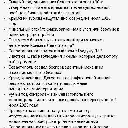
Бывший градоначальник Севастополя эпохи 90-х
утверждает, что в его время взяток не существовало
вообще и бизнес работал без откатов
Крымский туризм нащупал дно к середине июля 2026
года
Финальный отсчёт: крыса, загнанная в угол, или безумие в
администрации Трампа
Газ вместо бензина: как топливный кризис меняет
автожизнь Крыма и Севастополя?
Севастополь готовится к выборам в Госдуму: 187
участков, штаб наблюдения и семьи, которые делают эту
работу вместе
Севастополь создал беспрецедентный механизм
спасения местного бизнеса
Крым, Краснодар, Дагестан: география новой винной
рекламы, которая охватит только южные
винодельческие территории
Ручьи под контролем: как Севастополь и его
многострадальные ливнёвки прошли проверку ливнем 9
июля 2026 года
Проверка на антиплагиат диплома в эпоху
искусственного интеллекта: как российские вузы тратят
миллионы на борьбу с ветряными мельницами
Севастопольцам помогут решить квартирный вопрос: