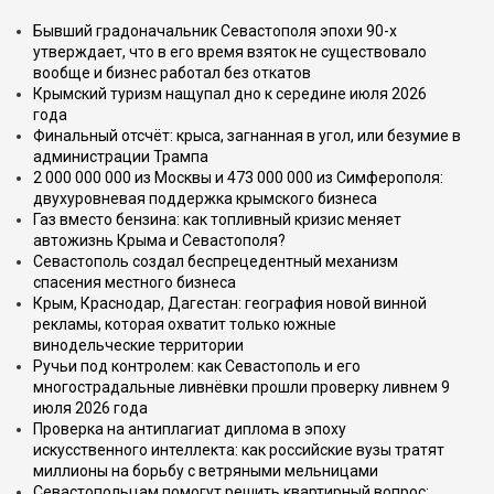
Бывший градоначальник Севастополя эпохи 90-х
утверждает, что в его время взяток не существовало
вообще и бизнес работал без откатов
Крымский туризм нащупал дно к середине июля 2026
года
Финальный отсчёт: крыса, загнанная в угол, или безумие в
администрации Трампа
2 000 000 000 из Москвы и 473 000 000 из Симферополя:
двухуровневая поддержка крымского бизнеса
Газ вместо бензина: как топливный кризис меняет
автожизнь Крыма и Севастополя?
Севастополь создал беспрецедентный механизм
спасения местного бизнеса
Крым, Краснодар, Дагестан: география новой винной
рекламы, которая охватит только южные
винодельческие территории
Ручьи под контролем: как Севастополь и его
многострадальные ливнёвки прошли проверку ливнем 9
июля 2026 года
Проверка на антиплагиат диплома в эпоху
искусственного интеллекта: как российские вузы тратят
миллионы на борьбу с ветряными мельницами
Севастопольцам помогут решить квартирный вопрос: