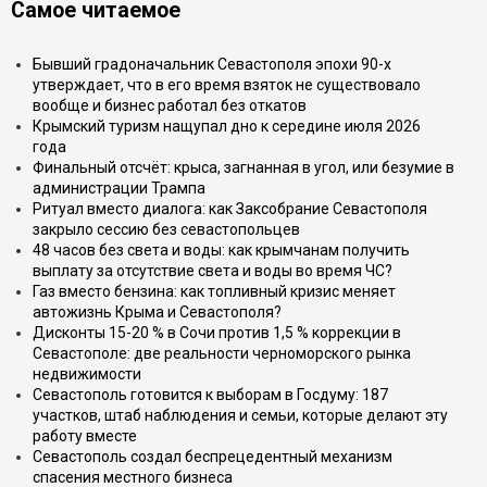
Самое читаемое
Бывший градоначальник Севастополя эпохи 90-х
утверждает, что в его время взяток не существовало
вообще и бизнес работал без откатов
Крымский туризм нащупал дно к середине июля 2026
года
Финальный отсчёт: крыса, загнанная в угол, или безумие в
администрации Трампа
Ритуал вместо диалога: как Заксобрание Севастополя
закрыло сессию без севастопольцев
48 часов без света и воды: как крымчанам получить
выплату за отсутствие света и воды во время ЧС?
Газ вместо бензина: как топливный кризис меняет
автожизнь Крыма и Севастополя?
Дисконты 15-20 % в Сочи против 1,5 % коррекции в
Севастополе: две реальности черноморского рынка
недвижимости
Севастополь готовится к выборам в Госдуму: 187
участков, штаб наблюдения и семьи, которые делают эту
работу вместе
Севастополь создал беспрецедентный механизм
спасения местного бизнеса