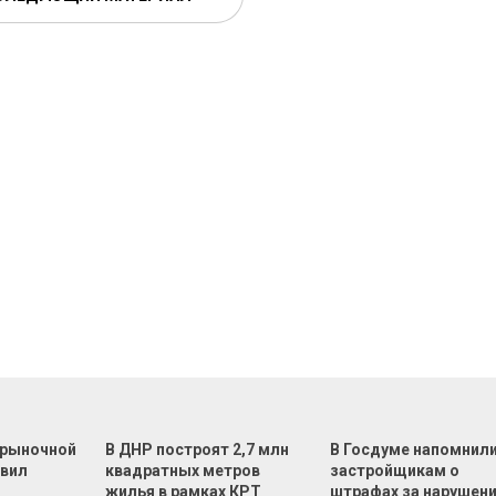
 рыночной
В ДНР построят 2,7 млн
В Госдуме напомнил
овил
квадратных метров
застройщикам о
жилья в рамках КРТ
штрафах за нарушен