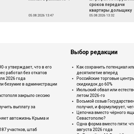
сроков передачи
квартиры дольщику
05.08.2026 13:47
05.08.2026 13:32
Выбор редакции
-х утверждает, что в его
Как сохранить потенциал ил
ес работал без откатов
десятилетие вперёд
ля 2026 года
Российские торговые центр
или безумие в администрации
скидкидок до 60%
Июльский обвал или естеств
астополя закрыло сессию
летом 2026-го
Восьмой созыв Государствен
лучить выплату за
получил, и формулирует, чег
Цепочка вместо чёрного ящи
еняет автожизнь Крыма и
Севастополю?
Одна форма вместо пяти: чт
187 участков, штаб
августа 2026 года