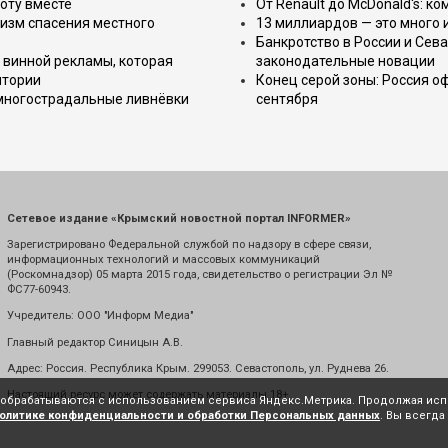
оту вместе
От Renault до McDonald's: к
изм спасения местного
13 миллиардов — это много 
Банкротство в России и Сева
 винной рекламы, которая
законодательные новации
итории
Конец серой зоны: Россия о
 многострадальные ливнёвки
сентября
Сетевое издание «Крымский новостной портал INFORMER»
Зарегистрировано Федеральной службой по надзору в сфере связи,
информационных технологий и массовых коммуникаций
(Роскомнадзор) 05 марта 2015 года, свидетельство о регистрации Эл №
ФС77-60943.
Учредитель: ООО "Информ Медиа"
Главный редактор Синицын А.В.
Адрес: Россия. Республика Крым. 299053. Севастополь, ул. Руднева 26.
Настоящий ресурс может содержать материалы 18+
е обрабатываются с использованием сервиса Яндекс.Метрика. Продолжая испо
олитике конфиденциальности и обработки Персональных данных
. Вы всегда