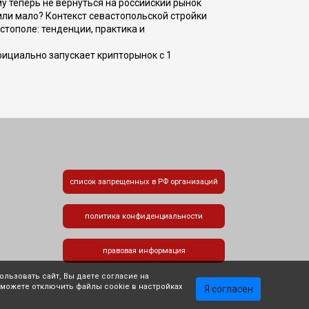
ому теперь не вернуться на российский рынок
или мало? Контекст севастопольской стройки
стополе: тенденции, практика и
фициально запускает крипторынок с 1
список запрещенных в РФ организаций
политика конфиденциальности
правовая информация
льзовать сайт, Вы даете согласие на
 можете отключить файлы cookie в настройках
Я согласен