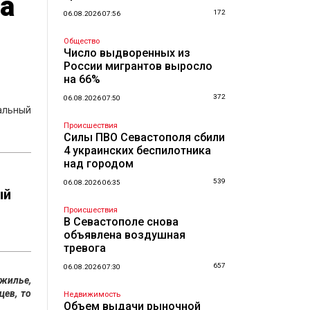
на
172
06.08.2026 07:56
Общество
Число выдворенных из
России мигрантов выросло
на 66%
372
06.08.2026 07:50
чальный
Происшествия
Силы ПВО Севастополя сбили
4 украинских беспилотника
над городом
539
06.08.2026 06:35
ый
Происшествия
В Севастополе снова
объявлена воздушная
тревога
657
06.08.2026 07:30
 жилье,
цев, то
Недвижимость
Объем выдачи рыночной