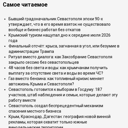
Самое читаемое
Бывший градоначальник Севастополя эпохи 90-х
утверждает, что в его время взяток не существовало
вообще и бизнес работал без откатов
Крымский туризм нащупал дно к середине июля 2026
года
Финальный отсчёт: крыса, загнанная в угол, или безумие в
администрации Трампа
Ритуал вместо диалога: как Заксобрание Севастополя
закрыло сессию без севастопольцев
48 часов без света и воды: как крымчанам получить
выплату за отсутствие света и воды во время ЧС?
Газ вместо бензина: как топливный кризис меняет
автожизнь Крыма и Севастополя?
Севастополь готовится к выборам в Госдуму: 187
участков, штаб наблюдения и семьи, которые делают эту
работу вместе
Севастополь создал беспрецедентный механизм
спасения местного бизнеса
Крым, Краснодар, Дагестан: география новой винной
рекламы, которая охватит только южные
винодельческие территории