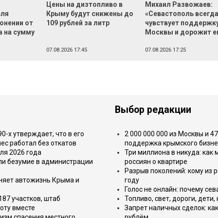
Цены на дизтопливо в
Михаил Развожаев:
еля
Крыму будут снижены до
«Севастополь всегд
онении от
109 рублей за литр
чувствует поддержк
в на сумму
Москвы и дорожит е
й
07.08.2026 17:45
07.08.2026 17:25
Выбор редакции
-х утверждает, что в его
2 000 000 000 из Москвы и 4
ес работал без откатов
поддержка крымского бизне
ля 2026 года
Три миллиона в никуда: как
или безумие в администрации
россиян о квартире
Разрыв поколений: кому из р
еняет автожизнь Крыма и
году
Голос не онлайн: почему се
187 участков, штаб
Топливо, свет, дороги, дети
оту вместе
Запрет наличных сделок: как
изм спасения местного
рублём