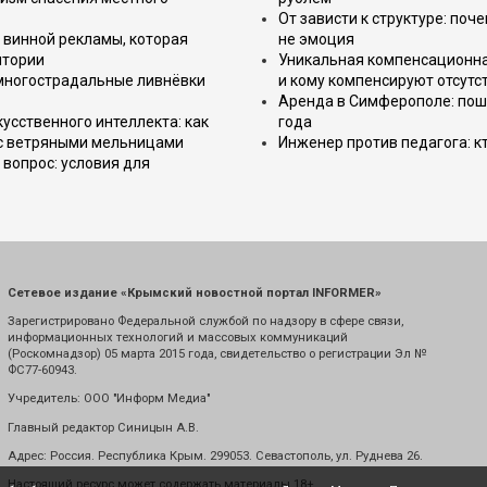
От зависти к структуре: поч
 винной рекламы, которая
не эмоция
итории
Уникальная компенсационная
 многострадальные ливнёвки
и кому компенсируют отсутс
Аренда в Симферополе: поша
усственного интеллекта: как
года
 с ветряными мельницами
Инженер против педагога: к
вопрос: условия для
Сетевое издание «Крымский новостной портал INFORMER»
Зарегистрировано Федеральной службой по надзору в сфере связи,
информационных технологий и массовых коммуникаций
(Роскомнадзор) 05 марта 2015 года, свидетельство о регистрации Эл №
ФС77-60943.
Учредитель: ООО "Информ Медиа"
Главный редактор Синицын А.В.
Адрес: Россия. Республика Крым. 299053. Севастополь, ул. Руднева 26.
Настоящий ресурс может содержать материалы 18+