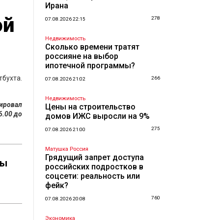
Ирана
ой
278
07.08.2026 22:15
Недвижимость
Сколько времени тратят
россияне на выбор
ипотечной программы?
тбухта.
266
07.08.2026 21:02
Недвижимость
лировал
Цены на строительство
6.00 до
домов ИЖС выросли на 9%
275
07.08.2026 21:00
Матушка Россия
Грядущий запрет доступа
ты
российских подростков в
соцсети: реальность или
фейк?
760
07.08.2026 20:08
Экономика