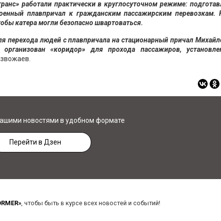
транс» работали практически в круглосуточном режиме: подгота
военный плавпричал к гражданским пассажирским перевозкам. 
тобы катера могли безопасно швартоваться.
ля перехода людей с плавпричала на стационарный причал Михай
я организован «коридор» для прохода пассажиров, установле
азвожаев.
нашими новостями в удобном формате
Перейти в Дзен
ORMER»
, чтобы быть в курсе всех новостей и событий!