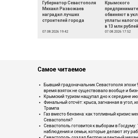
Губернатор Севастополя
Крымского
Михаил Развожаев
предпринимат
наградил лучших
обвиняют в укл
строителей города
уплаты налого
в 13 млн рубле
07.08.2026 19:42
07.08.2026 17:52
Самое читаемое
Бывший градоначальник Севастополя эпохи 90
время взяток не существовало вообще и бизн
Крымский туризм нащупал дно к середине ию
Финальный отсчёт: крыса, загнанная в угол, 
Трампа
Газ вместо бензина: как топливный кризис м
Севастополя?
Севастополь готовится к выборам в Госдуму: 
наблюдения и семьи, которые делают эту раб
Севастополь создал беспрецедентный механ