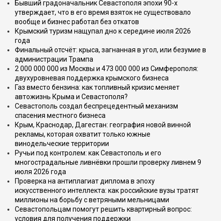
Бывший градоначальник Севастополя эпохи 90-х
утверждает, что в его время взяток не существовало
вообще и бизнес работал без откатов
Крымский туризм нащупал дно к середине июля 2026
года
Финальный отсчёт: крыса, загнанная в угол, или безумие в
администрации Трампа
2 000 000 000 из Москвы и 473 000 000 из Симферополя:
двухуровневая поддержка крымского бизнеса
Газ вместо бензина: как топливный кризис меняет
автожизнь Крыма и Севастополя?
Севастополь создал беспрецедентный механизм
спасения местного бизнеса
Крым, Краснодар, Дагестан: география новой винной
рекламы, которая охватит только южные
винодельческие территории
Ручьи под контролем: как Севастополь и его
многострадальные ливнёвки прошли проверку ливнем 9
июля 2026 года
Проверка на антиплагиат диплома в эпоху
искусственного интеллекта: как российские вузы тратят
миллионы на борьбу с ветряными мельницами
Севастопольцам помогут решить квартирный вопрос:
условия для получения поддержки