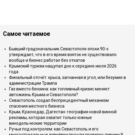
Самое читаемое
Бывший градоначальник Севастополя эпохи 90-х
утверждает, что в его время взяток не существовало
вообще и бизнес работал без откатов
Крымский туризм нащупал дно к середине июля 2026
года
Финальный отсчёт: крыса, загнанная в угол, или безумие в
администрации Трампа
Газ вместо бензина: как топливный кризис меняет
автожизнь Крыма и Севастополя?
Севастополь создал беспрецедентный механизм
спасения местного бизнеса
Крым, Краснодар, Дагестан: география новой винной
рекламы, которая охватит только южные
винодельческие территории
Ручьи под контролем: как Севастополь и его
многострадальные ливнёвки прошли проверку ливнем 9