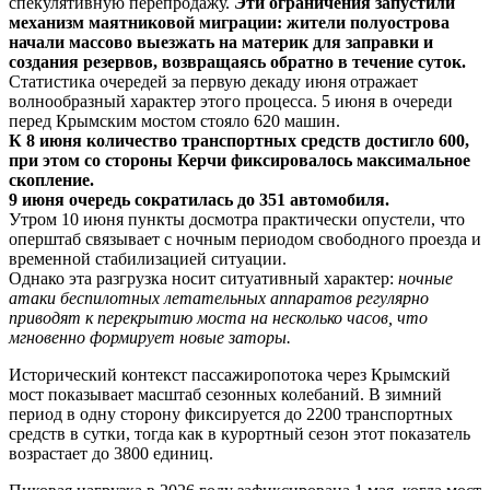
спекулятивную перепродажу.
Эти ограничения запустили
механизм маятниковой миграции: жители полуострова
начали массово выезжать на материк для заправки и
создания резервов, возвращаясь обратно в течение суток.
Статистика очередей за первую декаду июня отражает
волнообразный характер этого процесса. 5 июня в очереди
перед Крымским мостом стояло 620 машин.
К 8 июня количество транспортных средств достигло 600,
при этом со стороны Керчи фиксировалось максимальное
скопление.
9 июня очередь сократилась до 351 автомобиля.
Утром 10 июня пункты досмотра практически опустели, что
оперштаб связывает с ночным периодом свободного проезда и
временной стабилизацией ситуации.
Однако эта разгрузка носит ситуативный характер:
ночные
атаки беспилотных летательных аппаратов регулярно
приводят к перекрытию моста на несколько часов, что
мгновенно формирует новые заторы.
Исторический контекст пассажиропотока через Крымский
мост показывает масштаб сезонных колебаний. В зимний
период в одну сторону фиксируется до 2200 транспортных
средств в сутки, тогда как в курортный сезон этот показатель
возрастает до 3800 единиц.