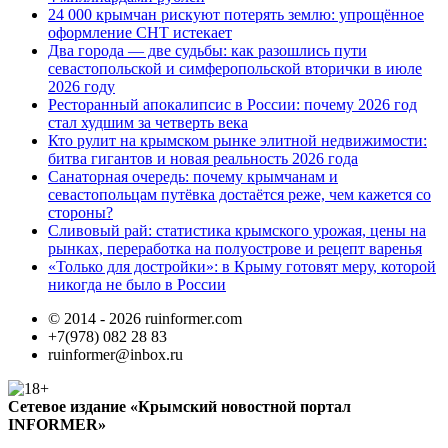
24 000 крымчан рискуют потерять землю: упрощённое
оформление СНТ истекает
Два города — две судьбы: как разошлись пути
севастопольской и симферопольской вторички в июле
2026 году
Ресторанный апокалипсис в России: почему 2026 год
стал худшим за четверть века
Кто рулит на крымском рынке элитной недвижимости:
битва гигантов и новая реальность 2026 года
Санаторная очередь: почему крымчанам и
севастопольцам путёвка достаётся реже, чем кажется со
стороны?
Сливовый рай: статистика крымского урожая, цены на
рынках, переработка на полуострове и рецепт варенья
«Только для достройки»: в Крыму готовят меру, которой
никогда не было в России
© 2014 - 2026 ruinformer.com
+7(978) 082 28 83
ruinformer@inbox.ru
Сетевое издание «Крымский новостной портал
INFORMER»