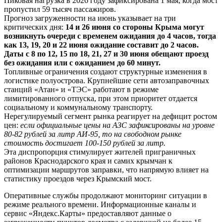
Пиковая нагрузка в 2026 году зафиксирована 1 мая, когда мост
пропустил 59 тысяч пассажиров.
Прогноз загруженности на июнь указывает на три
критических дня:
14 и 26 июня со стороны Крыма могут
возникнуть очереди с временем ожидания до 4 часов, тогда
как 13, 19, 20 и 22 июня ожидание составит до 2 часов.
Даты с 8 по 12, 15 по 18, 21, 27 и 30 июня обещают проезд
без ожидания или с ожиданием до 60 минут.
Топливные ограничения создают структурные изменения в
логистике полуострова. Крупнейшие сети автозаправочных
станций «Атан» и «ТЭС» работают в режиме
лимитированного отпуска, при этом приоритет отдается
социальному и коммунальному транспорту.
Нерегулируемый сегмент рынка реагирует на дефицит ростом
цен:
если официальные цены на АЗС зафиксированы на уровне
80-82 рублей за литр АИ-95, то на свободном рынке
стоимость достигает 100-150 рублей за литр.
Эта диспропорция стимулирует жителей приграничных
районов Краснодарского края и самих крымчан к
оптимизации маршрутов заправки, что напрямую влияет на
статистику проездов через Крымский мост.
Оперативные службы продолжают мониторинг ситуации в
режиме реального времени. Информационные каналы и
сервис «Яндекс.Карты» предоставляют данные о