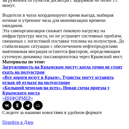
загруженности пунктов досмотра с задержкой не более 15
минут.
Водители в чатах координируют время выезда, выбирая
ночные и утренние часы для минимизации времени
ожидания.
Эта самоорганизация снижает пиковую нагрузку на
инфраструктуру моста, но не устраняет системных проблем,
связанных с логистикой поставки топлива на полуостров. До
стабилизации ситуации с обеспечением нефтепродуктами
маятниковая миграция останется фактором, определяющим
суточную динамику пассажиропотока через Крымский мост.
Материалы по теме:
Загруженность на Крымском мосту: когда точно не стоит
ехать на полуостров
«Все дороги ведут в Крым». Туристы могут оставить
отзыв об отдыхе на полуострове
«Большой чемодан на всех». Новая схема проезда у
Крымского моста
«ИНФОРМЕР»
Следите за нашими новостями в удобном формате
Перейти в Дзен