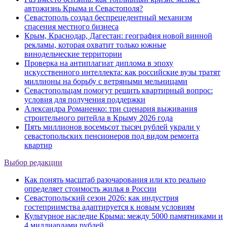
автожизнь Крыма и Севастополя?
Севастополь создал беспрецедентный механизм
спасения местного бизнеса
Крым, Краснодар, Дагестан: география новой винной
рекламы, которая охватит только южные
винодельческие территории
Проверка на антиплагиат диплома в эпоху
искусственного интеллекта: как российские вузы тратят
миллионы на борьбу с ветряными мельницами
Севастопольцам помогут решить квартирный вопрос:
условия для получения поддержки
Александра Романенко: три сценария выживания
строительного ритейла в Крыму 2026 года
Пять миллионов восемьсот тысяч рублей украли у
севастопольских пенсионеров под видом ремонта
квартир
Выбор редакции
Как понять масштаб разочарования или кто реально
определяет стоимость жилья в России
Севастопольский сезон 2026: как индустрия
гостеприимства адаптируется к новым условиям
Культурное наследие Крыма: между 5000 памятниками и
4 миллиардами рублей