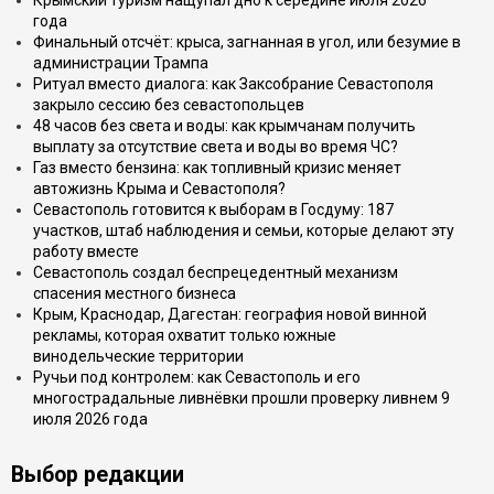
Крымский туризм нащупал дно к середине июля 2026
года
Финальный отсчёт: крыса, загнанная в угол, или безумие в
администрации Трампа
Ритуал вместо диалога: как Заксобрание Севастополя
закрыло сессию без севастопольцев
48 часов без света и воды: как крымчанам получить
выплату за отсутствие света и воды во время ЧС?
Газ вместо бензина: как топливный кризис меняет
автожизнь Крыма и Севастополя?
Севастополь готовится к выборам в Госдуму: 187
участков, штаб наблюдения и семьи, которые делают эту
работу вместе
Севастополь создал беспрецедентный механизм
спасения местного бизнеса
Крым, Краснодар, Дагестан: география новой винной
рекламы, которая охватит только южные
винодельческие территории
Ручьи под контролем: как Севастополь и его
многострадальные ливнёвки прошли проверку ливнем 9
июля 2026 года
Выбор редакции