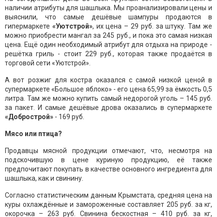
наличии атрибуты для шашлыка. Мы проанализировали цены и
выяснили, что самые дешёвые шампуры продаются в
гипермаркете
«Уютстрой»
, их цена – 29 руб. за штуку. Там же
можно приобрести мангал за 245 руб., и пока это самая низкая
цена. Ещё один необходимый атрибут для отдыха на природе -
решётка гриль - стоит 229 руб., которая также продаётся в
торговой сети «Уютстрой».
А вот розжиг для костра оказался с самой низкой ценой в
супермаркете «Большое яблоко» - его цена 65,99 за ёмкость 0,5
литра. Там же можно купить самый недорогой уголь – 145 руб.
за пакет. И самые дешёвые дрова оказались в супермаркете
«Добрострой»
- 169 руб.
Мясо или птица?
Продавцы мясной продукции отмечают, что, несмотря на
подскочившую в цене куриную продукцию, её также
предпочитают покупать в качестве основного ингредиента для
шашлыка, как и свинину.
Согласно статистическим данным Крымстата, средняя цена на
куры охлаждённые и замороженные составляет 205 руб. за кг,
окорочка – 263 руб. Свинина бескостная – 410 руб. за кг,