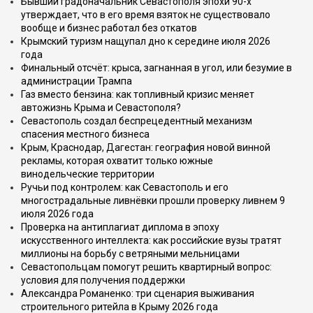
Бывший градоначальник Севастополя эпохи 90-х
утверждает, что в его время взяток не существовало
вообще и бизнес работал без откатов
Крымский туризм нащупал дно к середине июля 2026
года
Финальный отсчёт: крыса, загнанная в угол, или безумие в
администрации Трампа
Газ вместо бензина: как топливный кризис меняет
автожизнь Крыма и Севастополя?
Севастополь создал беспрецедентный механизм
спасения местного бизнеса
Крым, Краснодар, Дагестан: география новой винной
рекламы, которая охватит только южные
винодельческие территории
Ручьи под контролем: как Севастополь и его
многострадальные ливнёвки прошли проверку ливнем 9
июля 2026 года
Проверка на антиплагиат диплома в эпоху
искусственного интеллекта: как российские вузы тратят
миллионы на борьбу с ветряными мельницами
Севастопольцам помогут решить квартирный вопрос:
условия для получения поддержки
Александра Романенко: три сценария выживания
строительного ритейла в Крыму 2026 года