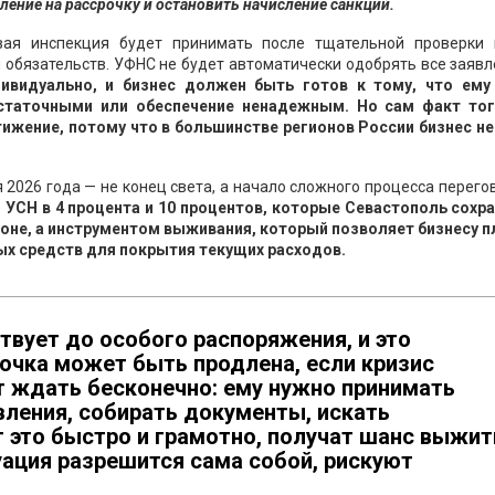
ление на рассрочку и остановить начисление санкций.
вая инспекция будет принимать после тщательной проверки 
 обязательств. УФНС не будет автоматически одобрять все заяв
ивидуально, и бизнес должен быть готов к тому, что ему
статочными или обеспечение ненадежным. Но сам факт тог
тижение, потому что в большинстве регионов России бизнес не
2026 года — не конец света, а начало сложного процесса перего
и УСН в 4 процента и 10 процентов, которые Севастополь сохра
аконе, а инструментом выживания, который позволяет бизнесу п
ых средств для покрытия текущих расходов.
вует до особого распоряжения, и это
рочка может быть продлена, если кризис
т ждать бесконечно: ему нужно принимать
вления, собирать документы, искать
т это быстро и грамотно, получат шанс выжит
туация разрешится сама собой, рискуют