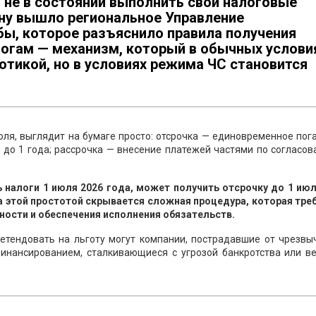
 не в состоянии выполнить свои налоговые
ену вышло региональное Управление
ы, которое разъяснило правила получения
логам — механизм, который в обычных услови
тикой, но в условиях режима ЧС становится
ля, выглядит на бумаге просто: отсрочка — единовременное по
 до 1 года; рассрочка — внесение платежей частями по согласо
налоги 1 июля 2026 года, может получить отсрочку до 1 июл
за этой простотой скрывается сложная процедура, которая тре
ости и обеспечения исполнения обязательств.
ретендовать на льготу могут компании, пострадавшие от чрезв
нансированием, сталкивающиеся с угрозой банкротства или в