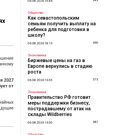
343
06.08.2026 19:46
Общество
Как севастопольским
ях
семьям получить выплату на
ребенка для подготовки в
школу?
390
06.08.2026 18:13
Экономика
гашение
Биржевые цены на газ в
ванному
Европе вернулись в стадию
роста
я 2027
373
06.08.2026 16:55
бует от
Экономика
Правительство РФ готовит
ычайных
меры поддержки бизнесу,
едущие
пострадавшему от атак на
склады Wildberries
387
06.08.2026 16:50
Общество