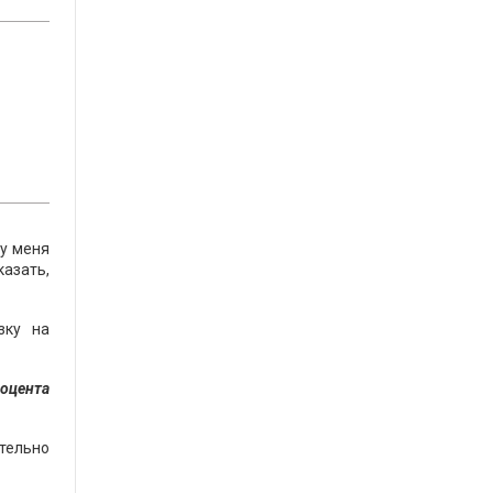
 у меня
казать,
зку на
роцента
тельно