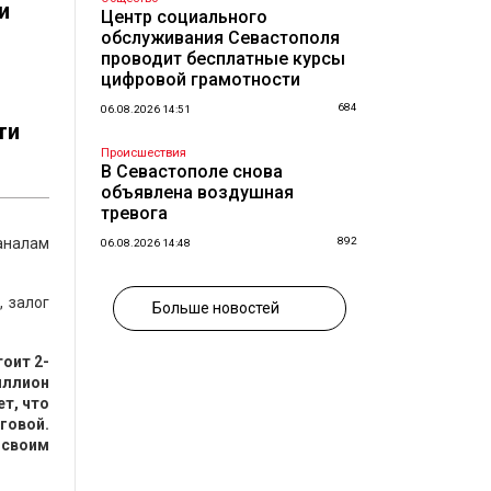
и
Центр социального
обслуживания Севастополя
проводит бесплатные курсы
цифровой грамотности
684
06.08.2026 14:51
ти
Происшествия
В Севастополе снова
объявлена воздушная
тревога
каналам
892
06.08.2026 14:48
, залог
Больше новостей
тоит 2-
иллион
ет, что
говой.
 своим