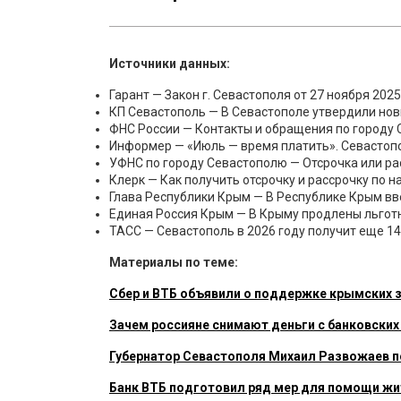
Источники данных:
Гарант — Закон г. Севастополя от 27 ноября 2025
КП Севастополь — В Севастополе утвердили нов
ФНС России — Контакты и обращения по городу 
Информер — «Июль — время платить». Севастоп
УФНС по городу Севастополю — Отсрочка или рас
Клерк — Как получить отсрочку и рассрочку по на
Глава Республики Крым — В Республике Крым вв
Единая Россия Крым — В Крыму продлены льготн
ТАСС — Севастополь в 2026 году получит еще 147
Материалы по теме:
Сбер и ВТБ объявили о поддержке крымских 
Зачем россияне снимают деньги с банковских
Губернатор Севастополя Михаил Развожаев 
Банк ВТБ подготовил ряд мер для помощи ж