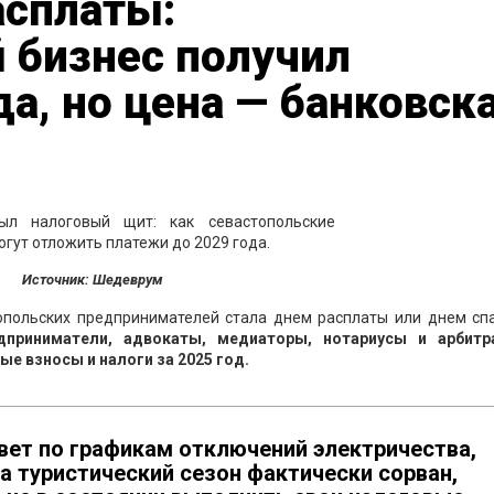
асплаты:
 бизнес получил
да, но цена — банковск
Источник: Шедеврум
топольских предпринимателей стала днем расплаты или днем спа
дприниматели, адвокаты, медиаторы, нотариусы и арбит
е взносы и налоги за 2025 год.
ивет по графикам отключений электричества,
 а туристический сезон фактически сорван,