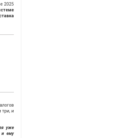
не 2025
истеме
ставка
в
алогов
 три, и
ля уже
 и ему