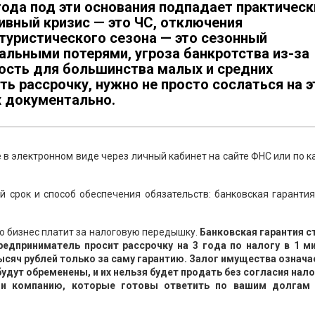
года под эти основания подпадает практическ
ивный кризис — это ЧС, отключения
 туристического сезона — это сезонный
альными потерями, угроза банкротства из-за
ность для большинства малых и средних
ть рассрочку, нужно не просто сослаться на э
х документально.
в электронном виде через личный кабинет на сайте ФНС или по 
 срок и способ обеспечения обязательств: банковская гарантия
ую бизнес платит за налоговую передышку.
Банковская гарантия с
редприниматель просит рассрочку на 3 года по налогу в 1 м
тысяч рублей только за саму гарантию. Залог имущества означа
удут обременены, и их нельзя будет продать без согласия нало
или компанию, которые готовы ответить по вашим долгам