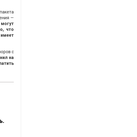
пакета
ления —
 могут
о, что
 имеет
воров с
нил на
латить
ь.