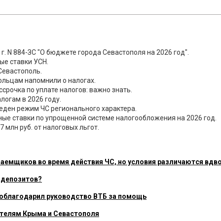
 г. N 884-ЗС "О бюджете города Севастополя на 2026 год".
ые ставки УСН.
Севастополь.
ольцам напомнили о налогах.
срочка по уплате налогов: важно знать.
логам в 2026 году.
еден режим ЧС регионального характера.
ые ставки по упрощенной системе налогообложения на 2026 год.
 млн руб. от налоговых льгот.
заемщиков во время действия ЧС, но условия различаются вдв
 депозитов?
поблагодарил руководство ВТБ за помощь
ителям Крыма и Севастополя