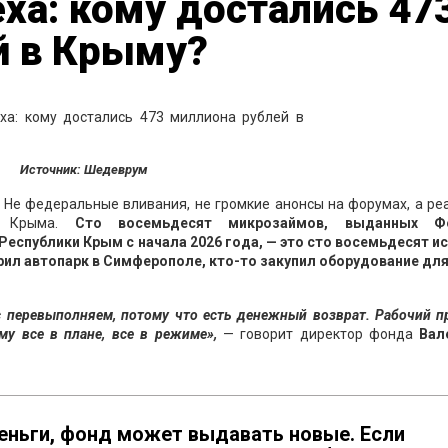
еха: кому достались 47
й в Крыму?
Источник: Шедеврум
 Не федеральные вливания, не громкие анонсы на форумах, а р
 Крыма.
Сто восемьдесят микрозаймов, выданных Ф
спублики Крым с начала 2026 года, — это сто восемьдесят ис
рил автопарк в Симферополе, кто-то закупил оборудование для
с перевыполняем, потому что есть денежный возврат. Рабочий п
у все в плане, все в режиме»,
— говорит директор фонда
Вал
ньги, фонд может выдавать новые. Если