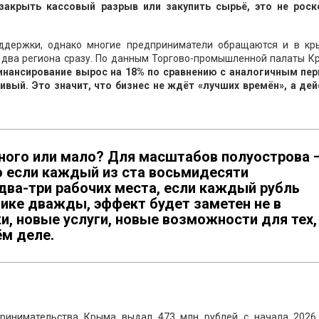
закрыть кассовый разрыв или закупить сырьё, это не роск
ддержки, однако многие предприниматели обращаются и в кр
а два региона сразу. По данным Торгово-промышленной палаты К
финансирование вырос на 18% по сравнению с аналогичным пе
ивый. Это значит, что бизнес не ждёт «лучших времён», а дей
ного или мало? Для масштабов полуострова 
о если каждый из ста восьмидесяти
два-три рабочих места, если каждый рубль
ике дважды, эффект будет заметен не в
ки, новые услуги, новые возможности для тех,
ём деле.
ринимательства Крыма выдал 473 млн рублей с начала 2026 