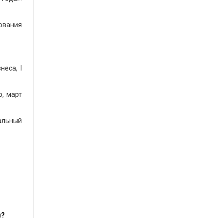
ования
еса, I
р, март
альный
м?