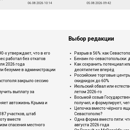
06.08.2026 10:14
05.08.2026 09:42
Выбор редакции
-х утверждает, что в его
Разрыв в 56%: как Севастоп
ес работал без откатов
Бензин по-севастопольски: 
ля 2026 года
Как сохранить потенциал ил
или безумие в администрации
десятилетие вперёд
Российские торговые центр
астополя закрыло сессию
скидкидок до 60%
Июльский обвал или естеств
лучить выплату за
летом 2026-го
Восьмой созыв Государствен
еняет автожизнь Крыма и
получил, и формулирует, чег
Цепочка вместо чёрного ящи
187 участков, штаб
Севастополю?
оту вместе
Одна форма вместо пяти: чт
изм спасения местного
августа 2026 года