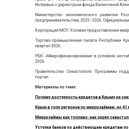
Интервью с директором фонда Валентиной Ален
Министерство экономического развития Ре
предпринимательства, 2025–2026. Официальный
Корпорация МСП. Условия предоставления микр
Торгово-промышленная палата Республики Кры
квартал 2026.
РБК. «Микрофинансирование в условиях нестаб
2026.
Правительство Севастополя. Программы под
портал.
Материалы по теме:
Почему доступность кредитов в Крыму не сни
Крым в топе регионов по микрозаймам, но 41 
Микрозаймы как топливо: как окреп севастоп
Уступки банков по действующим кредитам по