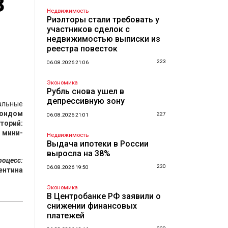
3
Недвижимость
Риэлторы стали требовать у
участников сделок с
недвижимостью выписки из
реестра повесток
223
06.08.2026 21:06
Экономика
Рубль снова ушел в
депрессивную зону
еальные
ондом
227
06.08.2026 21:01
торий:
 мини-
Недвижимость
Выдача ипотеки в России
выросла на 38%
роцесс:
230
06.08.2026 19:50
ентина
Экономика
В Центробанке РФ заявили о
снижении финансовых
платежей