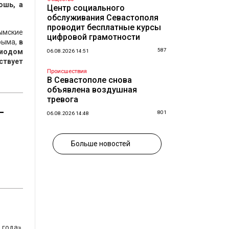
ошь, а
Центр социального
обслуживания Севастополя
проводит бесплатные курсы
ымские
цифровой грамотности
рыма,
в
587
риодом
06.08.2026 14:51
ствует
Происшествия
В Севастополе снова
объявлена воздушная
тревога
—
801
06.08.2026 14:48
Больше новостей
года».