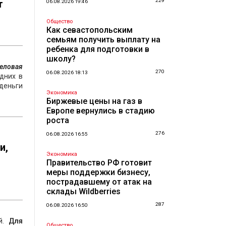
229
т
06.08.2026 19:46
Общество
Как севастопольским
семьям получить выплату на
ребенка для подготовки в
школу?
деловая
270
06.08.2026 18:13
дних в
деньги
Экономика
Биржевые цены на газ в
Европе вернулись в стадию
роста
276
06.08.2026 16:55
и,
Экономика
Правительство РФ готовит
меры поддержки бизнесу,
пострадавшему от атак на
склады Wildberries
287
06.08.2026 16:50
ой.
Для
Общество