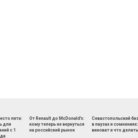
есто пяти:
От Renault до McDonald's:
Севастопольский би
ь для
кому теперь не вернуться
в паузах и сомнениях:
ний с 1
на российский рынок
виноват и что делат
ода