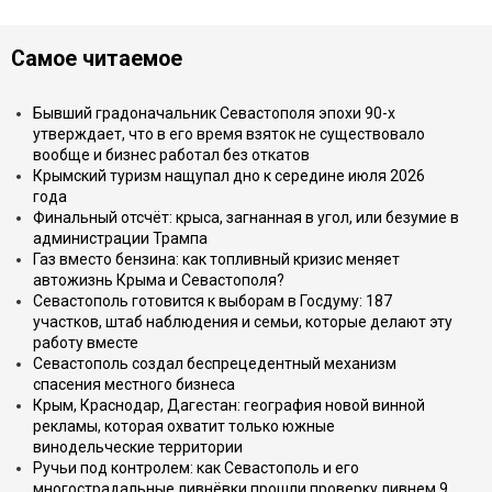
Самое читаемое
Бывший градоначальник Севастополя эпохи 90-х
утверждает, что в его время взяток не существовало
вообще и бизнес работал без откатов
Крымский туризм нащупал дно к середине июля 2026
года
Финальный отсчёт: крыса, загнанная в угол, или безумие в
администрации Трампа
Газ вместо бензина: как топливный кризис меняет
автожизнь Крыма и Севастополя?
Севастополь готовится к выборам в Госдуму: 187
участков, штаб наблюдения и семьи, которые делают эту
работу вместе
Севастополь создал беспрецедентный механизм
спасения местного бизнеса
Крым, Краснодар, Дагестан: география новой винной
рекламы, которая охватит только южные
винодельческие территории
Ручьи под контролем: как Севастополь и его
многострадальные ливнёвки прошли проверку ливнем 9