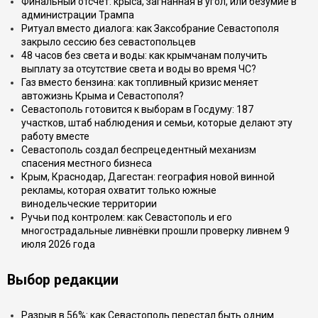
Финальный отсчёт: крыса, загнанная в угол, или безумие в
администрации Трампа
Ритуал вместо диалога: как Заксобрание Севастополя
закрыло сессию без севастопольцев
48 часов без света и воды: как крымчанам получить
выплату за отсутствие света и воды во время ЧС?
Газ вместо бензина: как топливный кризис меняет
автожизнь Крыма и Севастополя?
Севастополь готовится к выборам в Госдуму: 187
участков, штаб наблюдения и семьи, которые делают эту
работу вместе
Севастополь создал беспрецедентный механизм
спасения местного бизнеса
Крым, Краснодар, Дагестан: география новой винной
рекламы, которая охватит только южные
винодельческие территории
Ручьи под контролем: как Севастополь и его
многострадальные ливнёвки прошли проверку ливнем 9
июля 2026 года
Выбор редакции
Разрыв в 56%: как Севастополь перестал быть одним