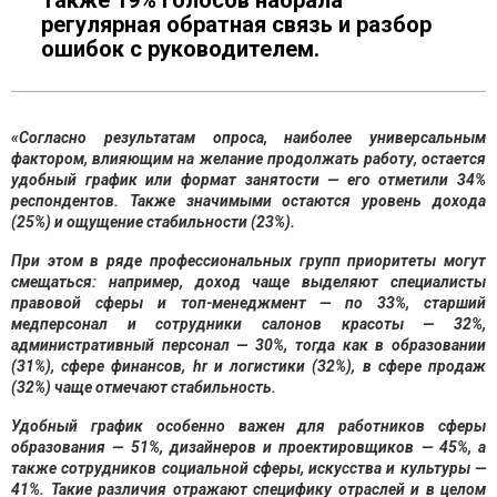
Также 19% голосов набрала
регулярная обратная связь и разбор
ошибок с руководителем.
«Согласно результатам опроса, на
иболее универсальным
фактором, влияющим на желание продолжать работу, остается
удобный график или формат занятости — его отметили 34%
респондентов. Также значимыми остаются уровень дохода
(25%) и ощущение стабильности (23%).
При этом в ряде профессиональны
х групп приоритеты могут
смещаться: например, доход чаще выделяют специалисты
правовой сферы и топ-менеджмент — по 33%, старший
медперсонал и сотрудники салонов красоты — 32%,
административный персонал — 30%, тогда как в образовании
(31%), сфере финансов,
hr
и логистики (32%), в сфере продаж
(32%) чаще отмечают стабильность.
Удобный график особенно важен для работников сферы
образовани
я — 51%, дизайнеров и проектировщиков — 45%, а
также сотрудников социальной сферы, искусства и культуры —
41%. Такие различия отражают специфику отраслей и в целом