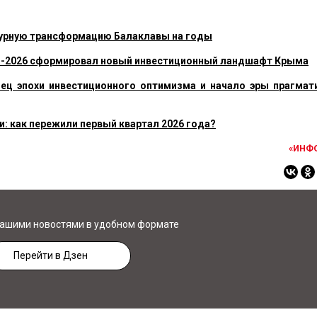
турную трансформацию Балаклавы на годы
Ф-2026 сформировал новый инвестиционный ландшафт Крыма
ец эпохи инвестиционного оптимизма и начало эры прагмат
и: как пережили первый квартал 2026 года?
«ИНФ
нашими новостями в удобном формате
Перейти в Дзен