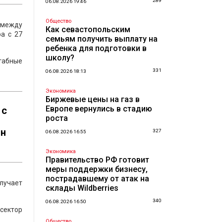
289
06.08.2026 19:46
Общество
 между
Как севастопольским
а с 27
семьям получить выплату на
ребенка для подготовки в
школу?
табные
331
06.08.2026 18:13
Экономика
Биржевые цены на газ в
Европе вернулись в стадию
 с
роста
лн
327
06.08.2026 16:55
Экономика
Правительство РФ готовит
меры поддержки бизнесу,
пострадавшему от атак на
лучает
склады Wildberries
340
06.08.2026 16:50
сектор
Общество