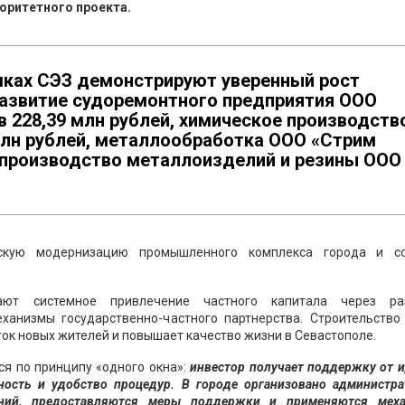
оритетного проекта.
ках СЭЗ демонстрируют уверенный рост
Развитие судоремонтного предприятия ООО
в 228,39 млн рублей, химическое производств
млн рублей, металлообработка ООО «Стрим
, производство металлоизделий и резины ООО
ескую модернизацию промышленного комплекса города и с
ают системное привлечение частного капитала через ра
ханизмы государственно-частного партнерства. Строительство 
ток новых жителей и повышает качество жизни в Севастополе.
я по принципу «одного окна»:
инвестор получает поддержку от 
чность и удобство процедур. В городе организовано администра
аний, предоставляются меры поддержки и применяются мех