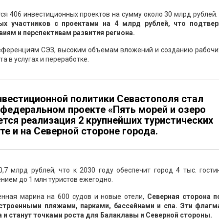
тся 406 инвестиционных проектов на сумму около 30 млрд рублей
ых участников с проектами на 4 млрд рублей, что подтве
виям и перспективам развития региона.
референциям СЭЗ, высоким объемам вложений и созданию рабочих
а в услугах и переработке.
вестиционной политики Севастополя стал
 федеральном проекте «Пять морей и озеро
уется реализация 2 крупнейших туристических
те и на Северной стороне города.
7 млрд рублей, что к 2030 году обеспечит город 4 тыс. гости
ением до 1 млн туристов ежегодно.
енная марина на 600 судов и новые отели,
Северная сторона п
строенными пляжами, парками, бассейнами и спа. Эти флагм
и станут точками роста для Балаклавы и Северной стороны.