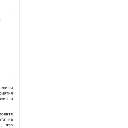
т
делие и
риятия
ания и
роекте
ата на
ы, что