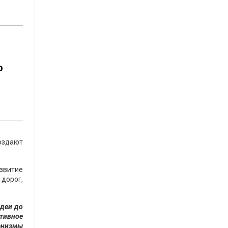
о
оздают
звитие
дорог,
идеи до
тивное
анизмы