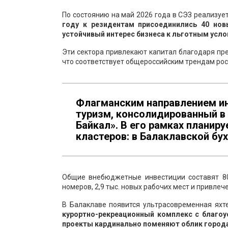
По состоянию на май 2026 года в СЭЗ реализуе
году к резидентам присоединились 40 нов
устойчивый интерес бизнеса к льготным усло
Эти сектора привлекают капитал благодаря п
что соответствует общероссийским трендам рост
Флагманским направлением ин
туризм, консолидированный в
Байкал». В его рамках планир
кластеров: в Балаклавской бух
Общие внебюджетные инвестиции составят 80,
номеров, 2,9 тыс. новых рабочих мест и привлеч
В Балаклаве появится ультрасовременная яхт
курортно-рекреационный комплекс с благоу
проекты кардинально поменяют облик города 