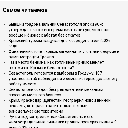
Самое читаемое
Бывший градоначальник Севастополя эпохи 90-х
утверждает, что в его время взяток не существовало
вообще и бизнес работал без откатов
Крымский туризм нащупал дно к середине июля 2026
года
Финальный отсчёт: крыса, загнанная в угол, или безумие в
администрации Трампа
Газ вместо бензина: как топливный кризис меняет
автожизнь Крыма и Севастополя?
Севастополь готовится к выборам в Госдуму: 187
участков, штаб наблюдения и семьи, которые делают эту
работу вместе
Севастополь создал беспрецедентный механизм
спасения местного бизнеса
Крым, Краснодар, Дагестан: география новой винной
рекламы, которая охватит только южные
винодельческие территории
Ручьи под контролем: как Севастополь и его
многострадальные ливнёвки прошли проверку ливнем 9
июля 2026 года