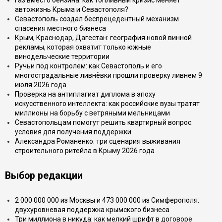
Газ вместо бензина: как топливный кризис меняет
автожизнь Крыма и Севастополя?
Севастополь создал беспрецедентный механизм
спасения местного бизнеса
Крым, Краснодар, Дагестан: география новой винной
рекламы, которая охватит только южные
винодельческие территории
Ручьи под контролем: как Севастополь и его
многострадальные ливнёвки прошли проверку ливнем 9
июля 2026 года
Проверка на антиплагиат диплома в эпоху
искусственного интеллекта: как российские вузы тратят
миллионы на борьбу с ветряными мельницами
Севастопольцам помогут решить квартирный вопрос:
условия для получения поддержки
Александра Романенко: три сценария выживания
строительного ритейла в Крыму 2026 года
Выбор редакции
2 000 000 000 из Москвы и 473 000 000 из Симферополя:
двухуровневая поддержка крымского бизнеса
Три миллиона в никуда: как мелкий шрифт в договоре