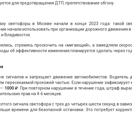
буется для предотвращения ДТП, препятствование обгону.
зу светофоры в Москве начали в конце 2023 года: такой св
ение начали использовать при организации дорожного движения в
 и Владивосток.
рялись, стремясь проскочить на «мигающий», а замедляли скоро
воды об эффективности изменения планируется сделать через го
ра
не сигналов и запрещает движение автомобилистов. Водитель 
или пересекаемой проезжей частью. Если нарушение зафиксирует
 —
1000 ₽
. При повторном нарушении в течение года, штраф выра
ительских прав на 4-6 месяцев.
того сигнала светофора с трех до четырех-шести секунд в зави
ольше времени для безопасной остановки. Это потребует коррек