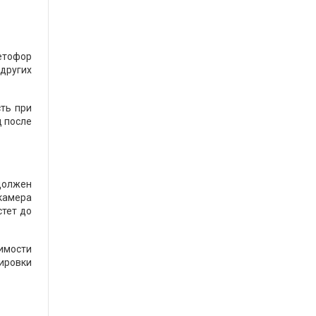
етофор
 других
сть при
д после
должен
 камера
стет до
симости
тировки