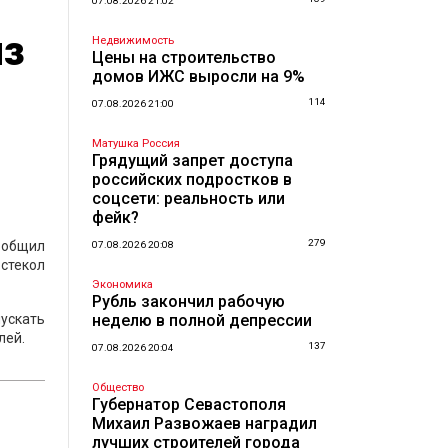
07.08.2026 21:02
из
Недвижимость
Цены на строительство
домов ИЖС выросли на 9%
114
07.08.2026 21:00
Матушка Россия
Грядущий запрет доступа
российских подростков в
соцсети: реальность или
фейк?
279
ообщил
07.08.2026 20:08
 стекол
Экономика
Рубль закончил рабочую
пускать
неделю в полной депрессии
лей.
137
07.08.2026 20:04
Общество
Губернатор Севастополя
Михаил Развожаев наградил
лучших строителей города