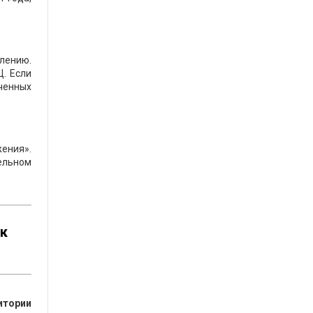
влению.
. Если
ученных
жения».
ельном
ак
итории