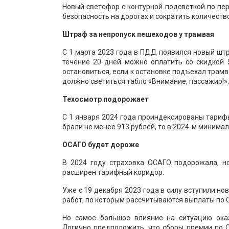
Новый светофор с контурной подсветкой по пер
безопасность на дорогах и сократить количеств
Штраф за непропуск пешеходов у трамвая
С 1 марта 2023 года в ПДД появился новый штр
течение 20 дней можно оплатить со скидкой 
остановиться, если к остановке подъехал трамв
должно светиться табло «Внимание, пассажир!».
Техосмотр подорожает
С 1 января 2024 года проиндексированы тарифы
брали не менее 913 рублей, то в 2024-м минима
ОСАГО будет дороже
В 2024 году страховка ОСАГО подорожала, но
расширен тарифный коридор.
Уже с 19 декабря 2023 года в силу вступили н
работ, по которым рассчитываются выплаты по 
Но самое большое влияние на ситуацию ока
Логично предположить, что сборы премии по 