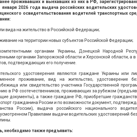
ранее проживавших и выехавших из них в РФ, зарегистрирован
1 января 2026 года выдача российских водительских удостов
дицинского освидетельствования водителей транспортных сре
ании:
ли вида на жительство в Российской Федерации;
живание на территории новых субъектов Российской Федерации;
 компетентными органами Украины, Донецкой Народной Респу
нными органами Запорожской области и Херсонской области, а в
нтов, подтверждающих его получение.
ительского удостоверения являются граждане Украины или ли
менное проживание, вид на жительство, удостоверение бе
убежища или свидетельство участника Государственной програ
нию в РФ соотечественников, проживающих за рубежом (предъяв
ющие документы), а также граждане РФ, приобретшие гражданств
аспорт гражданина России и по возможности документ, подтвер
нства России), выдача российского национального водител
дусмотренном Правилами выдачи водительских удостоверений бе
лины.
ь, необходимо также предъявить: