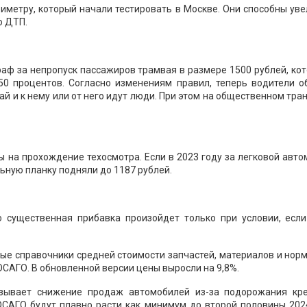
иметру, который начали тестировать в Москве. Они способны ув
о ДТП.
аф за непропуск пассажиров трамвая в размере 1500 рублей, ко
50 процентов. Согласно изменениям правил, теперь водители о
ай и к нему или от него идут люди. При этом на общественном тра
 на прохождение техосмотра. Если в 2023 году за легковой авт
льную планку подняли до 1187 рублей.
 существенная прибавка произойдет только при условии, если
овые справочники средней стоимости запчастей, материалов и нор
ОСАГО. В обновленной версии цены выросли на 9,8%.
зывает снижение продаж автомобилей из-за подорожания кре
ОСАГО будут плавно расти как минимум до второй половины 2024