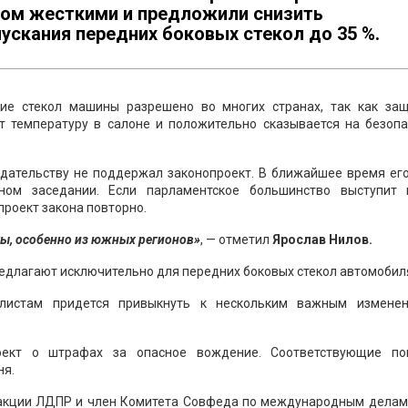
ом жесткими и предложили снизить
ускания передних боковых стекол до 35 %.
ние стекол машины разрешено во многих странах, так как за
т температуру в салоне и положительно сказывается на безопа
одательству не поддержал законопроект. В ближайшее время ег
ном заседании. Если парламентское большинство выступит 
роект закона повторно.
ты, особенно из южных регионов»
, — отметил
Ярослав Нилов.
предлагают исключительно для передних боковых стекол автомобил
илистам придется привыкнуть к нескольким важным измене
роект о штрафах за опасное вождение. Соответствующие по
ня.
акции ЛДПР и член Комитета Совфеда по международным дела