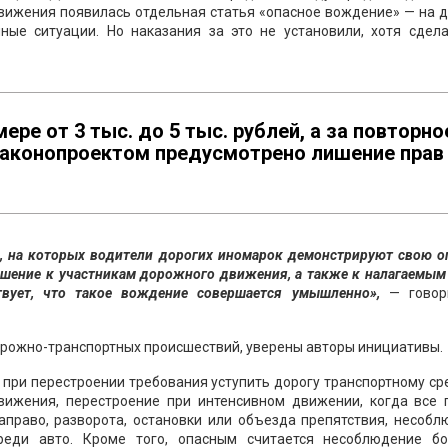
вижения появилась отдельная статья «опасное вождение» — на 
ные ситуации. Но наказания за это не установили, хотя сдела
ере от 3 тыс. до 5 тыс. рублей, а за повторно
законопроектом предусмотрено лишение прав
о, на которых водители дорогих иномарок демонстрируют свою о
ошение к участникам дорожного движения, а также к налагаемым
вует, что такое вождение совершается умышленно»,
— говор
орожно-транспортных происшествий, уверены авторы инициативы.
при перестроении требования уступить дорогу транспортному ср
ижения, перестроение при интенсивном движении, когда все 
аправо, разворота, остановки или объезда препятствия, несоб
еди авто. Кроме того, опасным считается несоблюдение бо