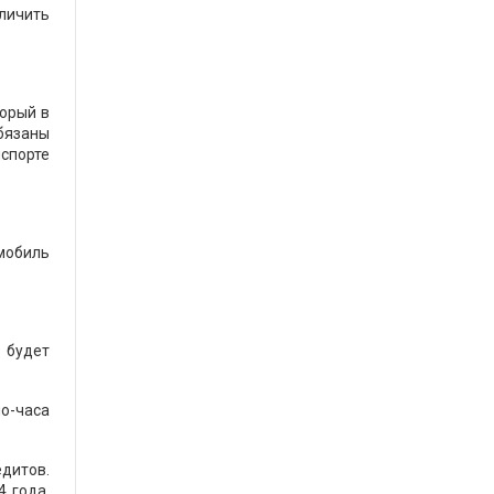
еличить
торый в
бязаны
нспорте
омобиль
 будет
мо-часа
дитов.
 года,