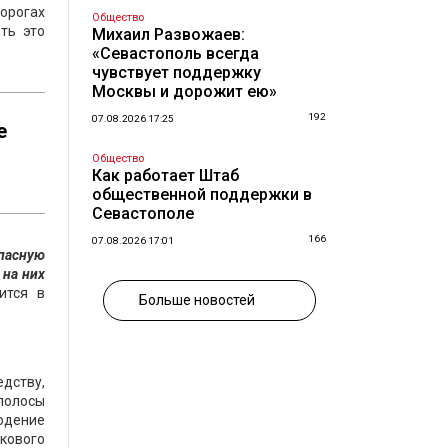
дорогах
Общество
ть это
Михаил Развожаев:
«Севастополь всегда
чувствует поддержку
Москвы и дорожит ею»
192
07.08.2026 17:25
е
Общество
Как работает Штаб
общественной поддержки в
Севастополе
166
07.08.2026 17:01
пасную
 на них
ится в
Больше новостей
едству,
полосы
людение
кового