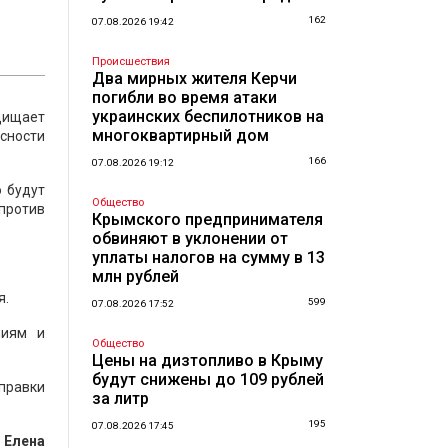
162
07.08.2026 19:42
Происшествия
Два мирных жителя Керчи
погибли во время атаки
украинских беспилотников на
щищает
многоквартирный дом
сности
166
07.08.2026 19:12
о будут
Общество
против
Крымского предпринимателя
обвиняют в уклонении от
уплаты налогов на сумму в 13
млн рублей
я.
599
07.08.2026 17:52
ниям и
Общество
Цены на дизтопливо в Крыму
будут снижены до 109 рублей
правки
за литр
195
07.08.2026 17:45
м
Елена