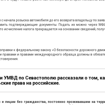
 с начала розыска автомобиля до его возврата владельцу по зая
тавить подтверждающие документы. Подать их можно через МФЦ
 то исчисление налога прекращается на основании сведений, пол
у поправки к федеральному закону «О безопасности дорожного дви
ми правами и правами международного образца должны в обязат
стоверения.
и УМВД по Севастополю рассказали о том, к
ские права на российские.
 и лицам без гражданства, постоянно проживавшим на терр