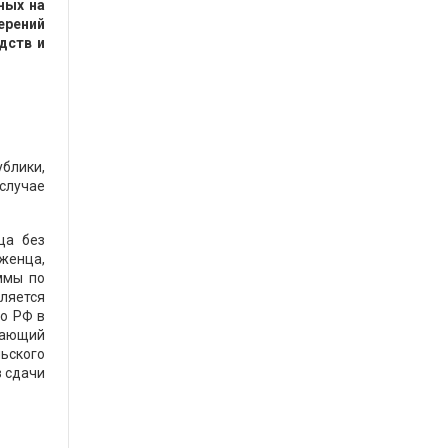
ных на
ерений
дств и
блики,
 случае
ца без
женца,
ммы по
ляется
о РФ в
ждающий
ьского
з сдачи