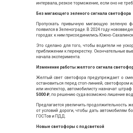
интервала, резкое торможение, если оно не тре
Без мигающего зеленого сигнала светофора
Пропускать привычную мигающую зеленую фа
появился в Зеленограде. В 2024 году нововвед
городах: к ним присоединились Южно-Сахалинск
Это сделано для того, чтобы водители не уско
приближении к перекрестку. Окончательные вы
начала эксперимента.
Изменение работы желтого сигнала светофо
Желтый свет светофора предупреждает о сме
остановиться перед стоп-линией, светофором 
или инспектор, автомобилисту назначат штраф
5000 ₽
, по решению суда возможно лишение вод
Предлагается увеличить продолжительность жел
от условий дороги, чтобы дать автомобилям б
ГОСТов и ПДД.
Новые светофоры с подсветкой