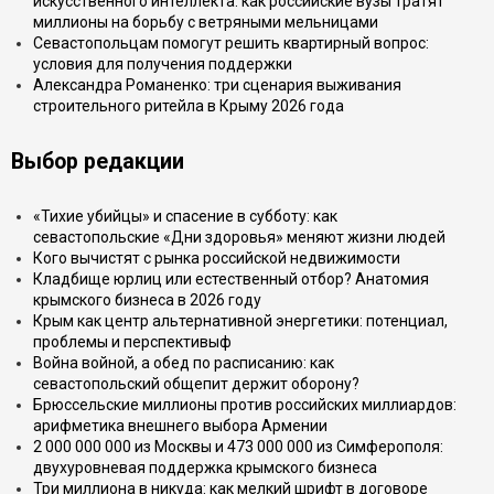
искусственного интеллекта: как российские вузы тратят
миллионы на борьбу с ветряными мельницами
Севастопольцам помогут решить квартирный вопрос:
условия для получения поддержки
Александра Романенко: три сценария выживания
строительного ритейла в Крыму 2026 года
Выбор редакции
«Тихие убийцы» и спасение в субботу: как
севастопольские «Дни здоровья» меняют жизни людей
Кого вычистят с рынка российской недвижимости
Кладбище юрлиц или естественный отбор? Анатомия
крымского бизнеса в 2026 году
Крым как центр альтернативной энергетики: потенциал,
проблемы и перспективыф
Война войной, а обед по расписанию: как
севастопольский общепит держит оборону?
Брюссельские миллионы против российских миллиардов:
арифметика внешнего выбора Армении
2 000 000 000 из Москвы и 473 000 000 из Симферополя:
двухуровневая поддержка крымского бизнеса
Три миллиона в никуда: как мелкий шрифт в договоре