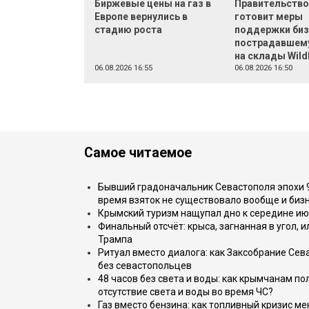
Биржевые цены на газ в
Правительств
Европе вернулись в
готовит меры
стадию роста
поддержки биз
пострадавшему
на склады Wild
06.08.2026 16:55
06.08.2026 16:50
Самое читаемое
Бывший градоначальник Севастополя эпохи 90
время взяток не существовало вообще и бизн
Крымский туризм нащупал дно к середине ию
Финальный отсчёт: крыса, загнанная в угол, 
Трампа
Ритуал вместо диалога: как Заксобрание Сев
без севастопольцев
48 часов без света и воды: как крымчанам по
отсутствие света и воды во время ЧС?
Газ вместо бензина: как топливный кризис м