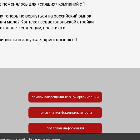
о поменялось для «спящих» компаний с 1
ому теперь не вернуться на российский рынок
или мало? Контекст севастопольской стройки
стополе: тенденции, практика и
фициально запускает крипторынок с 1
список запрещенных в РФ организаций
политика конфиденциальности
правовая информация
льзовать сайт, Вы даете согласие на