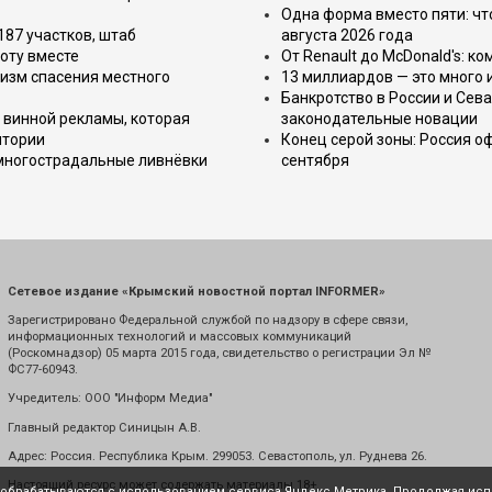
Одна форма вместо пяти: чт
187 участков, штаб
августа 2026 года
оту вместе
От Renault до McDonald's: к
изм спасения местного
13 миллиардов — это много 
Банкротство в России и Сева
 винной рекламы, которая
законодательные новации
итории
Конец серой зоны: Россия о
 многострадальные ливнёвки
сентября
Сетевое издание «Крымский новостной портал INFORMER»
Зарегистрировано Федеральной службой по надзору в сфере связи,
информационных технологий и массовых коммуникаций
(Роскомнадзор) 05 марта 2015 года, свидетельство о регистрации Эл №
ФС77-60943.
Учредитель: ООО "Информ Медиа"
Главный редактор Синицын А.В.
Адрес: Россия. Республика Крым. 299053. Севастополь, ул. Руднева 26.
Настоящий ресурс может содержать материалы 18+
е обрабатываются с использованием сервиса Яндекс.Метрика. Продолжая испо