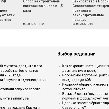
о РФ
Спрос на строителей-
Банкротство в Росси
вахтовиков вырос в 1,5
Севастополе: тенден
несу,
раза
практика и
 от атак
законодательные
berries
новации
06.08.2026 12:32
06.08.2026 10:03
Выбор редакции
-х утверждает, что в его
Как сохранить потенциал ил
ес работал без откатов
десятилетие вперёд
ля 2026 года
Российские торговые центр
или безумие в администрации
скидкидок до 60%
Июльский обвал или естеств
астополя закрыло сессию
летом 2026-го
Восьмой созыв Государствен
лучить выплату за
получил, и формулирует, чег
Цепочка вместо чёрного ящи
еняет автожизнь Крыма и
Севастополю?