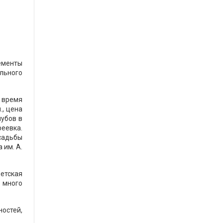
.
ементы
льного
 время
., цена
лубов в
еевка.
садьбы
 им. А.
етская
т много
ностей,