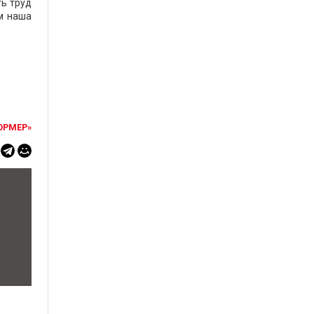
ть труд
ом наша
ОРМЕР»