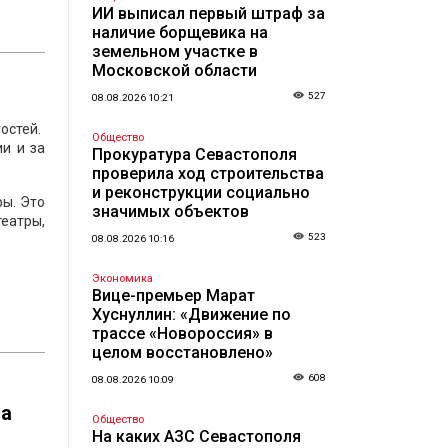
ИИ выписал первый штраф за
наличие борщевика на
земельном участке в
Московской области
527
08.08.2026 10:21
остей.
Общество
и и за
Прокуратура Севастополя
проверила ход строительства
и реконструкции социально
ры. Это
значимых объектов
театры,
523
08.08.2026 10:16
Экономика
Вице-премьер Марат
Хуснуллин: «Движение по
трассе «Новороссия» в
целом восстановлено»
608
08.08.2026 10:09
на
Общество
На каких АЗС Севастополя