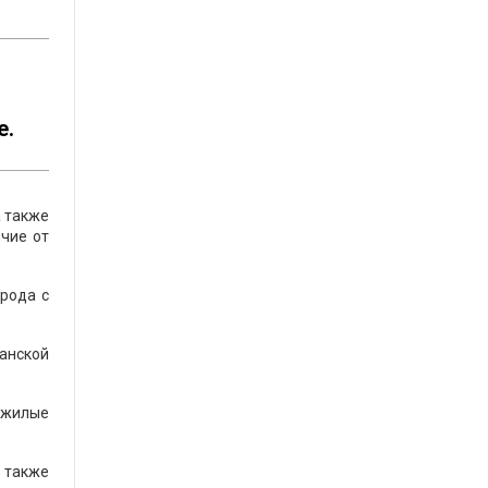
е.
а также
ичие от
рода с
анской
ожилые
 также