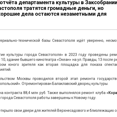
з отчёта департамента культуры в Заксобрани
астополя тратятся громадные деньги, но
и хорошие дела остаются незаметными для
ериально-технической базы Севастополя идёт уверенно, несмо
тие культуры города Севастополя» в 2023 году проведены рем
10, здание бывшего кинотеатра «Океан» на ул. Правды, 13 после 
тром юного зрителя как вторая площадка для показа спекта
иятий.
ельством Москвы проводился второй этап ремонта государств
опольский». Отремонтирован Балаклавский дворец культуры.
на контракта 88,4 млн руб. Также выполнялся ремонт клуба
«Кор
 города Севастополя работы завершены к Новому году.
 открыло свои двери для жителей Верхнесадового и близлежащих с