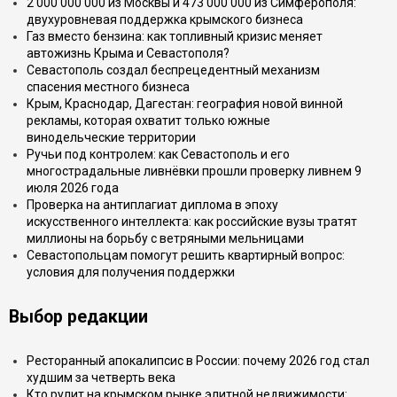
2 000 000 000 из Москвы и 473 000 000 из Симферополя:
двухуровневая поддержка крымского бизнеса
Газ вместо бензина: как топливный кризис меняет
автожизнь Крыма и Севастополя?
Севастополь создал беспрецедентный механизм
спасения местного бизнеса
Крым, Краснодар, Дагестан: география новой винной
рекламы, которая охватит только южные
винодельческие территории
Ручьи под контролем: как Севастополь и его
многострадальные ливнёвки прошли проверку ливнем 9
июля 2026 года
Проверка на антиплагиат диплома в эпоху
искусственного интеллекта: как российские вузы тратят
миллионы на борьбу с ветряными мельницами
Севастопольцам помогут решить квартирный вопрос:
условия для получения поддержки
Выбор редакции
Ресторанный апокалипсис в России: почему 2026 год стал
худшим за четверть века
Кто рулит на крымском рынке элитной недвижимости: