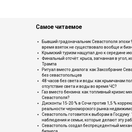
Самое читаемое
Бывший градоначальник Севастополя эпохи 90
время взяток не существовало вообще и бизн
Крымский туризм нащупал дно к середине ию
Финальный отсчёт: крыса, загнанная в угол, 
Трампа
Ритуал вместо диалога: как Заксобрание Сев
без севастопольцев
48 часов без света и воды: как крымчанам по
отсутствие света и воды во время ЧС?
Газ вместо бензина: как топливный кризис м
Севастополя?
Дисконты 15-20 % в Сочи против 1,5 % коррек
реальности черноморского рынка недвижим
Севастополь готовится к выборам в Госдуму: 
наблюдения и семьи, которые делают эту раб
Севастополь создал беспрецедентный механ
бизнеса