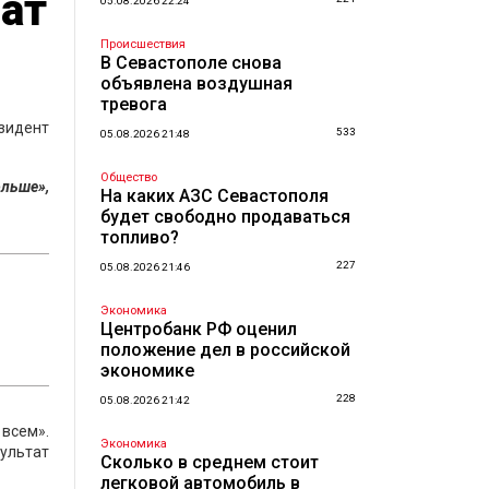
ат
05.08.2026 22:24
Происшествия
В Севастополе снова
объявлена воздушная
тревога
езидент
533
05.08.2026 21:48
Общество
ольше»,
На каких АЗС Севастополя
будет свободно продаваться
топливо?
227
05.08.2026 21:46
Экономика
Центробанк РФ оценил
положение дел в российской
экономике
228
05.08.2026 21:42
 всем».
Экономика
зультат
Сколько в среднем стоит
легковой автомобиль в