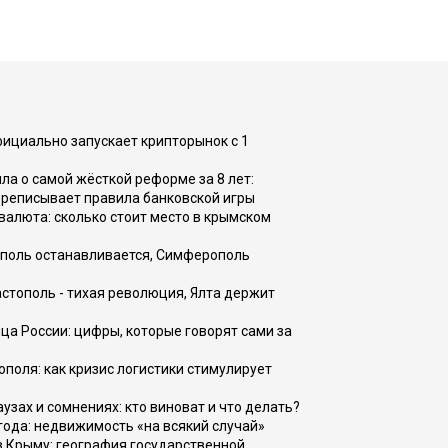
фициально запускает крипторынок с 1
а о самой жёсткой реформе за 8 лет:
ереписывает правила банковской игры
валюта: сколько стоит место в крымском
ополь останавливается, Симферополь
астополь - тихая революция, Ялта держит
ца России: цифры, которые говорят сами за
поля: как кризис логистики стимулирует
узах и сомнениях: кто виноват и что делать?
 года: недвижимость «на всякий случай»
в Крыму: география государственной