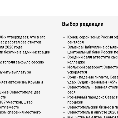
Выбор редакции
-х утверждает, что в его
Конец серой зоны: Россия о
ес работал без откатов
сентября
ля 2026 года
Эльвира Набиуллина объявил
или безумие в администрации
центральный банк России п
Средний балл аттестата как 
астополя закрыло сессию
колледже
Июльский разворот: Севаст
лучить выплату за
ускоряется
Сочи - падение гиганта, Сев
еняет автожизнь Крыма и
удар, Судак - феномен +45%
Севастополь — винная столи
ции в Севастополе: две
себя
ости
Розничный парадокс Севасто
187 участков, штаб
продажи
оту вместе
Севастопольский бизнес в па
изм спасения местного
Севастополь в августе 2026
Мишустин на Алтае, деньги 