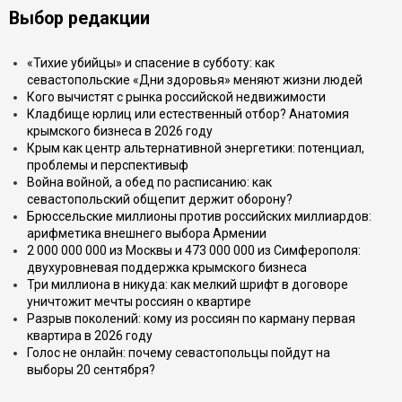
Выбор редакции
«Тихие убийцы» и спасение в субботу: как
севастопольские «Дни здоровья» меняют жизни людей
Кого вычистят с рынка российской недвижимости
Кладбище юрлиц или естественный отбор? Анатомия
крымского бизнеса в 2026 году
Крым как центр альтернативной энергетики: потенциал,
проблемы и перспективыф
Война войной, а обед по расписанию: как
севастопольский общепит держит оборону?
Брюссельские миллионы против российских миллиардов:
арифметика внешнего выбора Армении
2 000 000 000 из Москвы и 473 000 000 из Симферополя:
двухуровневая поддержка крымского бизнеса
Три миллиона в никуда: как мелкий шрифт в договоре
уничтожит мечты россиян о квартире
Разрыв поколений: кому из россиян по карману первая
квартира в 2026 году
Голос не онлайн: почему севастопольцы пойдут на
выборы 20 сентября?