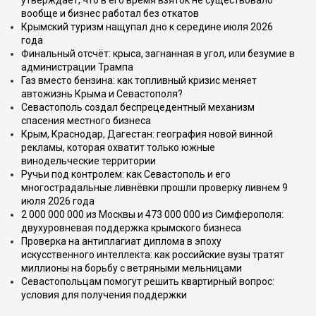
утверждает, что в его время взяток не существовало
вообще и бизнес работал без откатов
Крымский туризм нащупал дно к середине июля 2026
года
Финальный отсчёт: крыса, загнанная в угол, или безумие в
администрации Трампа
Газ вместо бензина: как топливный кризис меняет
автожизнь Крыма и Севастополя?
Севастополь создал беспрецедентный механизм
спасения местного бизнеса
Крым, Краснодар, Дагестан: география новой винной
рекламы, которая охватит только южные
винодельческие территории
Ручьи под контролем: как Севастополь и его
многострадальные ливнёвки прошли проверку ливнем 9
июля 2026 года
2 000 000 000 из Москвы и 473 000 000 из Симферополя:
двухуровневая поддержка крымского бизнеса
Проверка на антиплагиат диплома в эпоху
искусственного интеллекта: как российские вузы тратят
миллионы на борьбу с ветряными мельницами
Севастопольцам помогут решить квартирный вопрос:
условия для получения поддержки